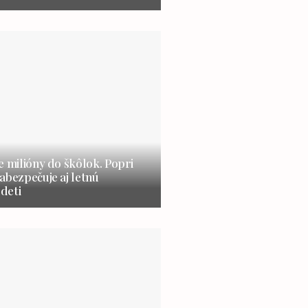
e milióny do škôlok. Popri
abezpečuje aj letnú
 deti