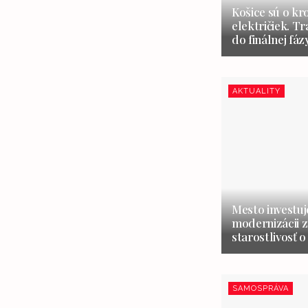
Košice sú o kr
električiek. Tr
do finálnej fáz
AKTUALITY
Mesto investuj
modernizácii z
starostlivosť o
SAMOSPRÁVA