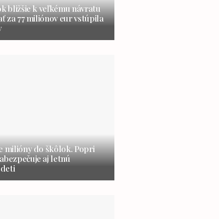
ok bližšie k veľkému návratu
ať za 77 miliónov eur vstúpila
y
e milióny do škôlok. Popri
abezpečuje aj letnú
 deti