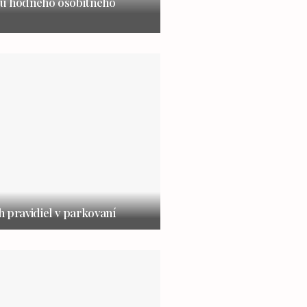
u hodného osobitného
 pravidiel v parkovaní