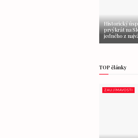
Historický úsp
prvýkrát na S
jedného z najv
TOP články
ZAUJÍMAVOSTI