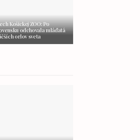
ech Košickej ZOO: Po
lovensku odchovala mláďatá
äčších orlov sveta