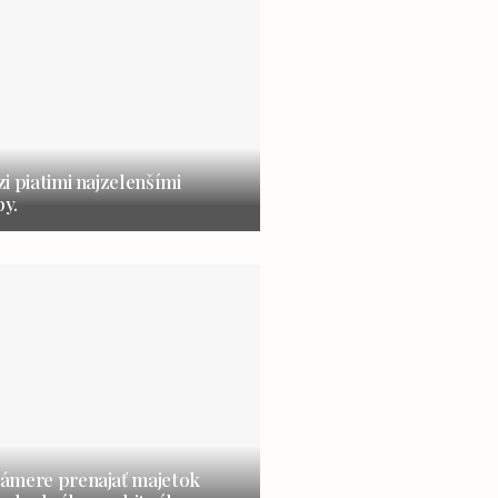
i piatimi najzelenšími
y.
ámere prenajať majetok