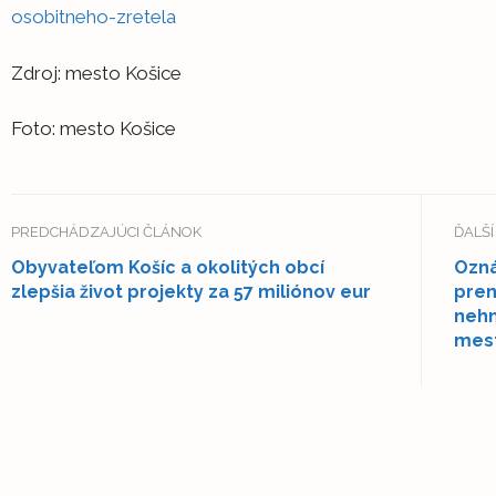
osobitneho-zretela
Zdroj: mesto Košice
Foto: mesto Košice
PREDCHÁDZAJÚCI ČLÁNOK
ĎALŠ
Obyvateľom Košíc a okolitých obcí
Ozn
zlepšia život projekty za 57 miliónov eur
pren
nehn
mes