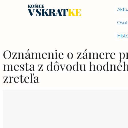
Aktua
Osob
Histó
Oznámenie o zámere pr
mesta z dôvodu hodnéh
zreteľa