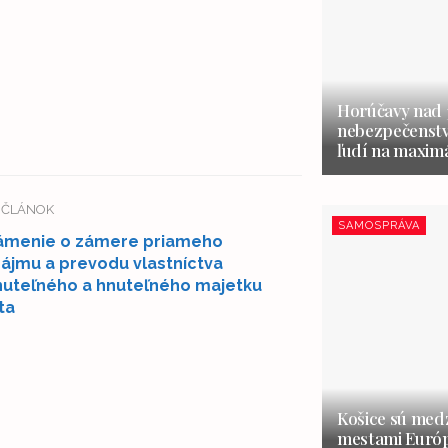
Horúčavy nad 3
nebezpečenstvo
ľudí na maxim
Í ČLÁNOK
SAMOSPRÁVA
ámenie o zámere priameho
ájmu a prevodu vlastníctva
uteľného a hnuteľného majetku
ta
Košice sú medz
mestami Európ