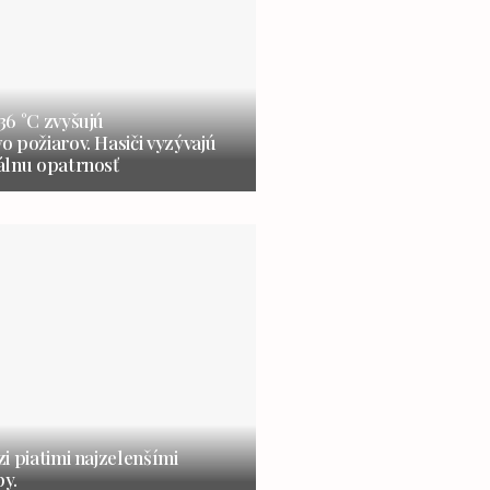
6 °C zvyšujú
 požiarov. Hasiči vyzývajú
álnu opatrnosť
i piatimi najzelenšími
y.