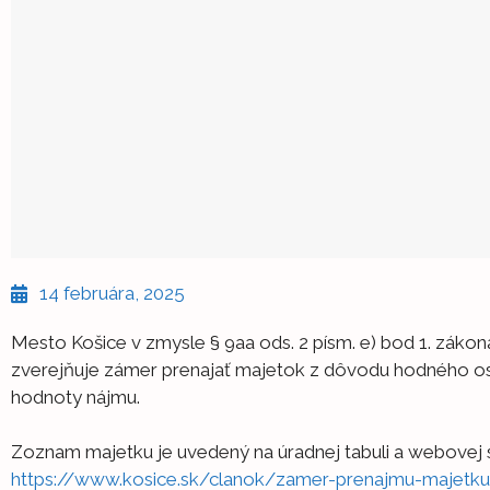
14 februára, 2025
Mesto Košice v zmysle § 9aa ods. 2 písm. e) bod 1. zákon
zverejňuje zámer prenajať majetok z dôvodu hodného os
hodnoty nájmu.
Zoznam majetku je uvedený na úradnej tabuli a webovej 
https://www.kosice.sk/clanok/zamer-prenajmu-majetk