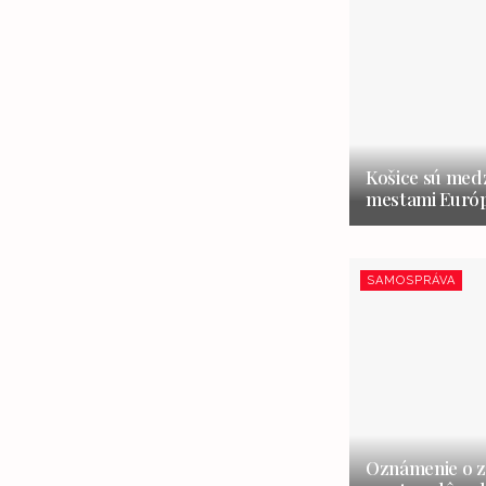
Košice sú medz
mestami Európ
SAMOSPRÁVA
Oznámenie o z