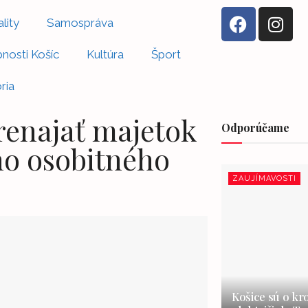
lity
Samospráva
nosti Košíc
Kultúra
Šport
ria
enajať majetok
Odporúčame
o osobitného
ZAUJÍMAVOSTI
Košice sú o kr