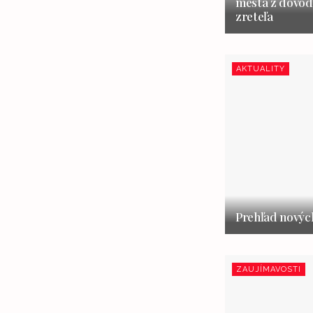
mesta z dôvod
zreteľa
AKTUALITY
Prehľad nových
ZAUJÍMAVOSTI