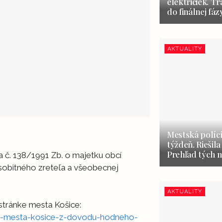
električiek. Tr
do finálnej fáz
AKTUALITY
Mestská políci
týždeň. Riešila
Prehľad tých n
a č. 138/1991 Zb. o majetku obcí
obitného zreteľa a všeobecnej
AKTUALITY
stránke mesta Košice:
u-mesta-kosice-z-dovodu-hodneho-