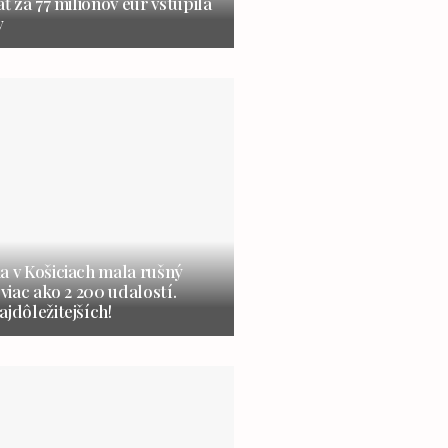
ať za 77 miliónov eur vstúpila
y
a v Košiciach mala rušný
 viac ako 2 200 udalostí.
ajdôležitejších!