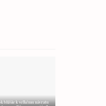
ok bližšie k veľkému návratu