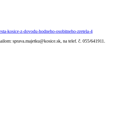
sta-kosice-z-dovodu-hodneho-osobitneho-zretela-4
ailom: sprava.majetku@kosice.sk, na telef. č. 055/641911.