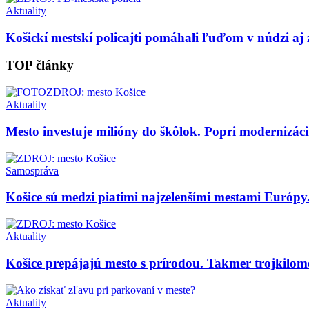
Aktuality
Košickí mestskí policajti pomáhali ľuďom v núdzi aj 
TOP články
Aktuality
Mesto investuje milióny do škôlok. Popri modernizácii 
Samospráva
Košice sú medzi piatimi najzelenšími mestami Európy
Aktuality
Košice prepájajú mesto s prírodou. Takmer trojkilom
Aktuality