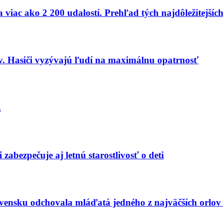
 viac ako 2 200 udalostí. Prehľad tých najdôležitejších
v. Hasiči vyzývajú ľudí na maximálnu opatrnosť
.
zabezpečuje aj letnú starostlivosť o deti
vensku odchovala mláďatá jedného z najväčších orlov 