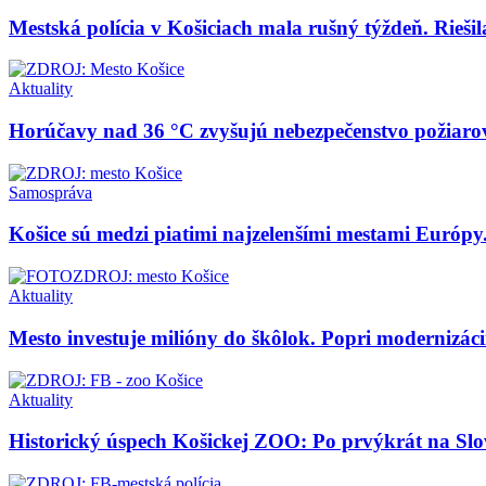
Mestská polícia v Košiciach mala rušný týždeň. Riešila
Aktuality
Horúčavy nad 36 °C zvyšujú nebezpečenstvo požiaro
Samospráva
Košice sú medzi piatimi najzelenšími mestami Európy
Aktuality
Mesto investuje milióny do škôlok. Popri modernizácii 
Aktuality
Historický úspech Košickej ZOO: Po prvýkrát na Slo