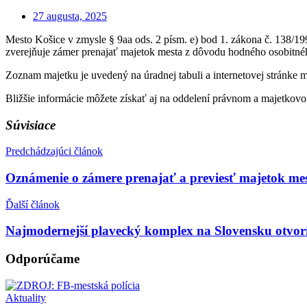
27 augusta, 2025
Mesto Košice v zmysle § 9aa ods. 2 písm. e) bod 1. zákona č. 138/19
zverejňuje zámer prenajať majetok mesta z dôvodu hodného osobitné
Zoznam majetku je uvedený na úradnej tabuli a internetovej stránke 
Bližšie informácie môžete získať aj na oddelení právnom a majetkovo
Súvisiace
Predchádzajúci článok
Oznámenie o zámere prenajať a previesť majetok mes
Ďalší článok
Najmodernejší plavecký komplex na Slovensku otvorí
Odporúčame
Aktuality