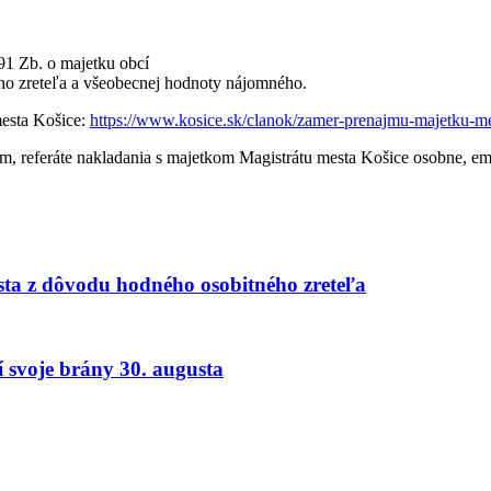
91 Zb. o majetku obcí
ho zreteľa a všeobecnej hodnoty nájomného.
mesta Košice:
https://www.kosice.sk/clanok/zamer-prenajmu-majetku-me
m, referáte nakladania s majetkom Magistrátu mesta Košice osobne, em
ta z dôvodu hodného osobitného zreteľa
 svoje brány 30. augusta