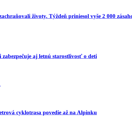
zachraňovali životy. Týždeň priniesol vyše 2 000 zásah
zabezpečuje aj letnú starostlivosť o deti
.
etrová cyklotrasa povedie až na Alpinku