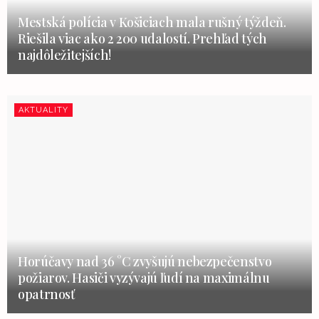
Mestská polícia v Košiciach mala rušný týždeň.
Riešila viac ako 2 200 udalostí. Prehľad tých
najdôležitejších!
AKTUALITY
Horúčavy nad 36 °C zvyšujú nebezpečenstvo
požiarov. Hasiči vyzývajú ľudí na maximálnu
opatrnosť