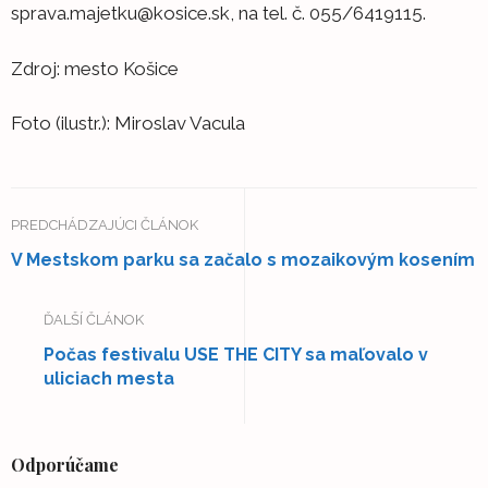
sprava.majetku@kosice.sk, na tel. č. 055/6419115.
Zdroj: mesto Košice
Foto (ilustr.): Miroslav Vacula
PREDCHÁDZAJÚCI ČLÁNOK
V Mestskom parku sa začalo s mozaikovým kosením
ĎALŠÍ ČLÁNOK
Počas festivalu USE THE CITY sa maľovalo v
uliciach mesta
Odporúčame