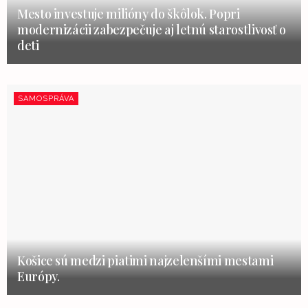
Mesto investuje milióny do škôlok. Popri
modernizácii zabezpečuje aj letnú starostlivosť o
deti
SAMOSPRÁVA
Košice sú medzi piatimi najzelenšími mestami
Európy.