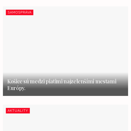
SAMOSPRÁVA
Košice sú medzi piatimi najzelenšími mestami
Európy.
AKTUALITY