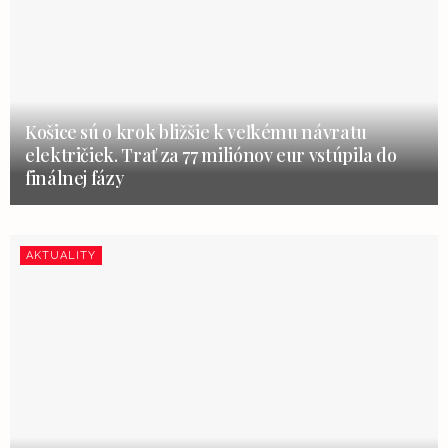
Košice sú o krok bližšie k veľkému návratu
električiek. Trať za 77 miliónov eur vstúpila do
finálnej fázy
AKTUALITY