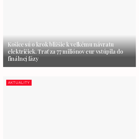
Košice sú o krok bližšie k veľkému návratu
električiek. Trať za 77 miliónov eur vstúpila do
finálnej fázy
AKTUALITY