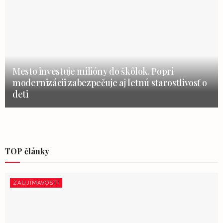
Mesto investuje milióny do škôlok. Popri
modernizácii zabezpečuje aj letnú starostlivosť o
deti
TOP články
ZAUJÍMAVOSTI