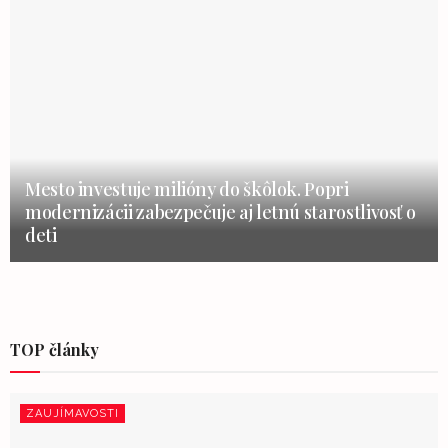
Mesto investuje milióny do škôlok. Popri
modernizácii zabezpečuje aj letnú starostlivosť o
deti
TOP články
ZAUJÍMAVOSTI