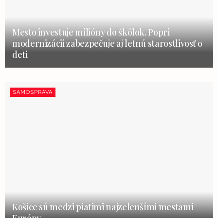
Mesto investuje milióny do škôlok. Popri
modernizácii zabezpečuje aj letnú starostlivosť o
deti
SAMOSPRÁVA
Košice sú medzi piatimi najzelenšími mestami
Európy.