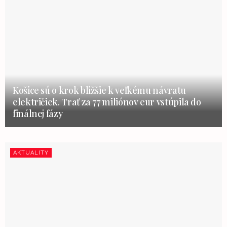
Košice sú o krok bližšie k veľkému návratu
električiek. Trať za 77 miliónov eur vstúpila do
finálnej fázy
AKTUALITY