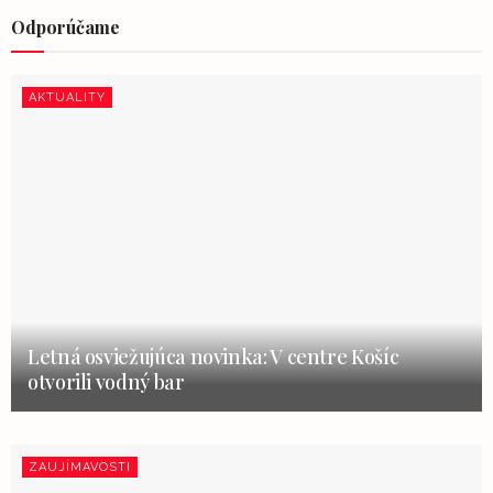
Odporúčame
AKTUALITY
Letná osviežujúca novinka: V centre Košíc
otvorili vodný bar
ZAUJÍMAVOSTI