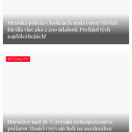
Mestská polícia v Košiciach mala rušný týždeň.
Riešila viac ako 2 200 udalostí. Prehľad tých
najdôležitejších!
AKTUALITY
Horúčavy nad 36 °C zvyšujú nebezpečenstvo
požiarov. Hasiči vyzývajú ľudí na maximálnu