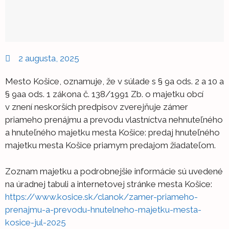
2 augusta, 2025
Mesto Košice, oznamuje, že v súlade s § 9a ods. 2 a 10 a
§ 9aa ods. 1 zákona č. 138/1991 Zb. o majetku obcí
v znení neskorších predpisov zverejňuje zámer
priameho prenájmu a prevodu vlastníctva nehnuteľného
a hnuteľného majetku mesta Košice: predaj hnuteľného
majetku mesta Košice priamym predajom žiadateľom.
Zoznam majetku a podrobnejšie informácie sú uvedené
na úradnej tabuli a internetovej stránke mesta Košice:
https://www.kosice.sk/clanok/zamer-priameho-
prenajmu-a-prevodu-hnutelneho-majetku-mesta-
kosice-jul-2025