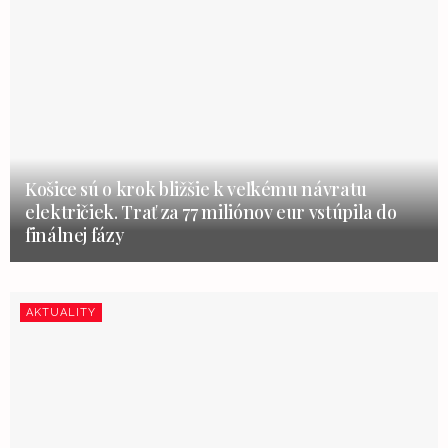
Košice sú o krok bližšie k veľkému návratu
električiek. Trať za 77 miliónov eur vstúpila do
finálnej fázy
AKTUALITY