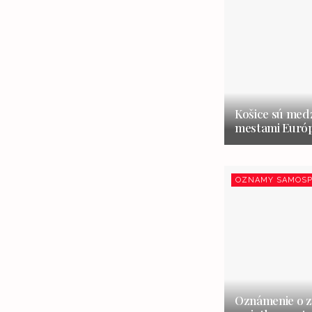
Košice sú medz
mestami Európ
OZNAMY SAMOSP
Oznámenie o z