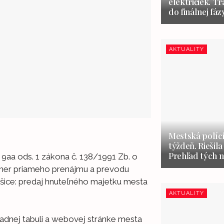
električiek. Tr
do finálnej fáz
AKTUALITY
Mestská políci
týždeň. Riešila
Prehľad tých n
 9aa ods. 1 zákona č. 138/1991 Zb. o
ámer priameho prenájmu a prevodu
šice: predaj hnuteľného majetku mesta
AKTUALITY
adnej tabuli a webovej stránke mesta