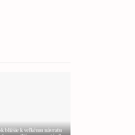
ok bližšie k veľkému návratu