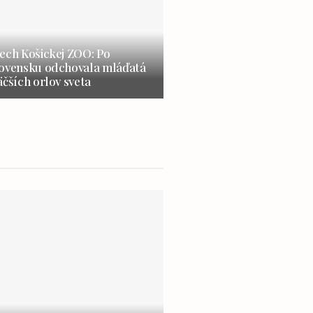
ech Košickej ZOO: Po
lovensku odchovala mláďatá
äčších orlov sveta