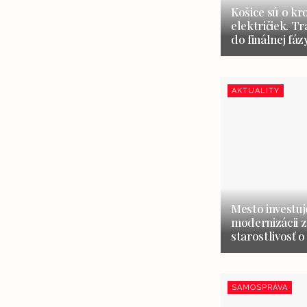
Košice sú o kr
električiek. Tr
do finálnej fáz
AKTUALITY
Mesto investuj
modernizácii z
starostlivosť o
SAMOSPRÁVA