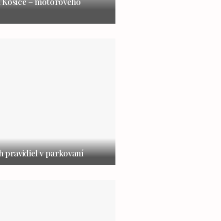
 Košice – motorového
 pravidiel v parkovaní