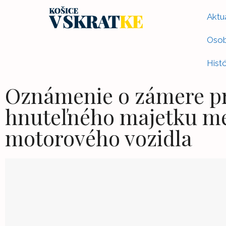
Aktua
Osob
Histó
Oznámenie o zámere p
hnuteľného majetku me
motorového vozidla