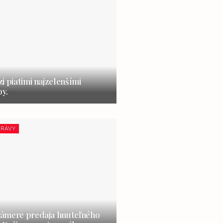
i piatimi najzelenšími
y.
RÁVY
ámere predaja hnuteľného