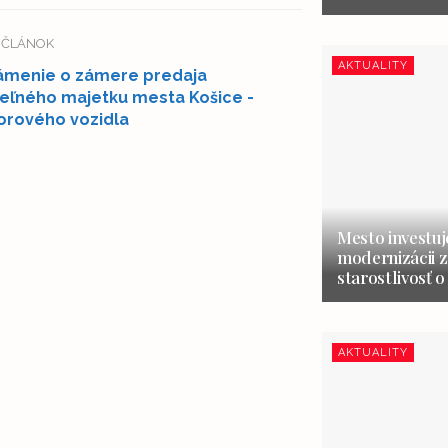
Í ČLÁNOK
AKTUALITY
menie o zámere predaja
eľného majetku mesta Košice -
rového vozidla
Mesto investuj
modernizácii z
starostlivosť o
AKTUALITY