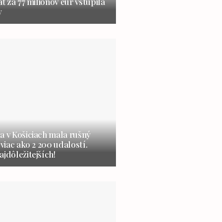
ať za 77 miliónov eur vstúpila
y
a v Košiciach mala rušný
 viac ako 2 200 udalostí.
ajdôležitejších!