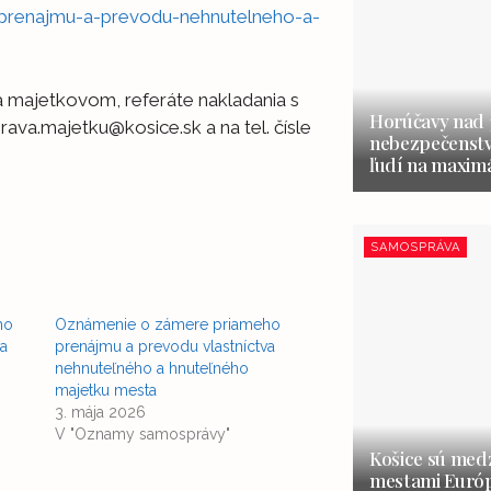
prenajmu-a-prevodu-nehnutelneho-a-
a majetkovom, referáte nakladania s
Horúčavy nad 3
va.majetku@kosice.sk a na tel. čísle
nebezpečenstvo
ľudí na maxim
SAMOSPRÁVA
ho
Oznámenie o zámere priameho
va
prenájmu a prevodu vlastníctva
nehnuteľného a hnuteľného
majetku mesta
3. mája 2026
V "Oznamy samosprávy"
Košice sú medz
mestami Európ