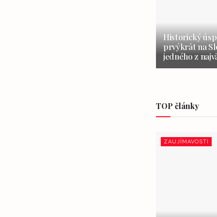
Historický úsp
prvýkrát na S
jedného z najv
TOP články
ZAUJÍMAVOSTI