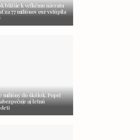
ok bližšie k veľkému návratu
ať za 77 miliónov eur vstúpila
y
e milióny do škôlok. Popri
abezpečuje aj letnú
 deti