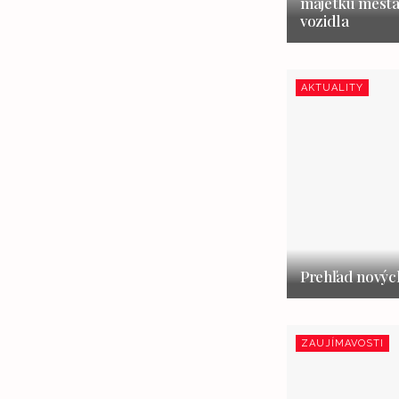
majetku mesta
vozidla
AKTUALITY
Prehľad nových
ZAUJÍMAVOSTI