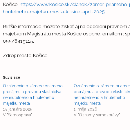
Košice:
https://www.kosice.sk/clanok/zamer-priameho-
hnutelneho-majetku-mesta-kosice-april-2025
Bližšie informácie môžete získať aj na oddelení právnom 
majetkom Magistrátu mesta Košice osobne, emailom : spra
055/6419115.
Zdroj: mesto Košice
Súvisiace
Oznámenie o zámere priameho
Oznámenie o zámere priame
prenájmu a prevodu vlastníctva
prenájmu a prevodu vlastníct
nehnuteľného a hnuteľného
nehnuteľného a hnuteľného
majetku mesta
majetku mesta
15. januára 2025
1. mája 2026
V "Samospráva"
V "Oznamy samosprávy"