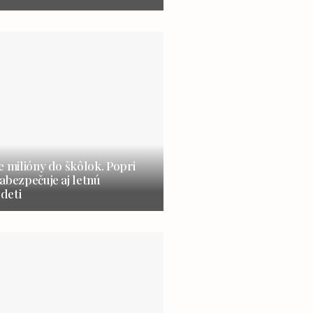
e milióny do škôlok. Popri
abezpečuje aj letnú
 deti