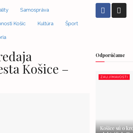
lity
Samospráva
nosti Košíc
Kultúra
Šport
ria
redaja
Odporúčame
sta Košice –
ZAUJÍMAVOSTI
Košice sú o kr