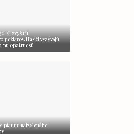
6 °C zvyšujú
 požiarov. Hasiči vyzývajú
álnu opatrnosť
i piatimi najzelenšími
y.