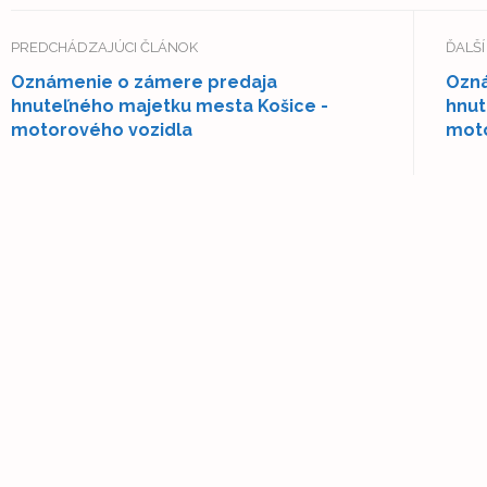
PREDCHÁDZAJÚCI ČLÁNOK
ĎALŠ
Oznámenie o zámere predaja
Ozná
hnuteľného majetku mesta Košice -
hnut
motorového vozidla
moto