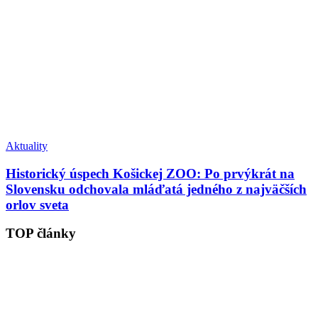
Aktuality
Historický úspech Košickej ZOO: Po prvýkrát na
Slovensku odchovala mláďatá jedného z najväčších
orlov sveta
TOP články