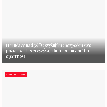
Horúčavy nad 36 °C zvyšujú nebezpečenstvo
požiarov. Hasiči vyzývajú ľudí na maximálnu
opatrnosť
SAMOSPRÁVA