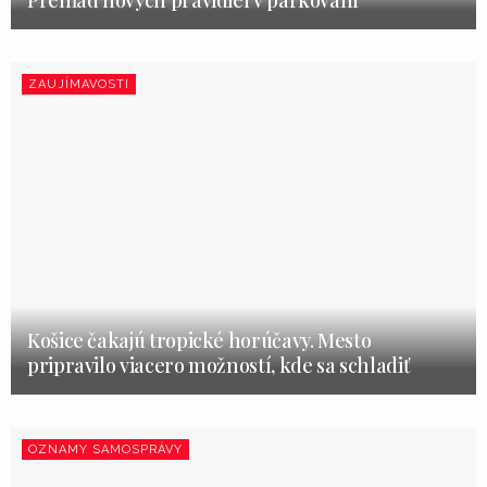
ZAUJÍMAVOSTI
Košice čakajú tropické horúčavy. Mesto
pripravilo viacero možností, kde sa schladiť
OZNAMY SAMOSPRÁVY