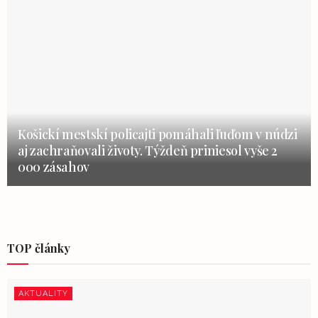
Košickí mestskí policajti pomáhali ľuďom v núdzi
aj zachraňovali životy. Týždeň priniesol vyše 2
000 zásahov
TOP články
AKTUALITY