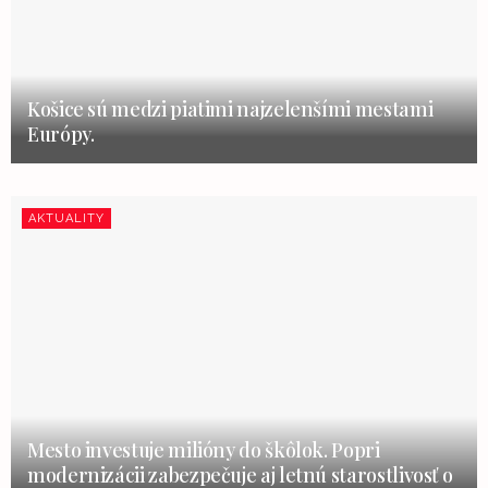
Košice sú medzi piatimi najzelenšími mestami
Európy.
AKTUALITY
Mesto investuje milióny do škôlok. Popri
modernizácii zabezpečuje aj letnú starostlivosť o