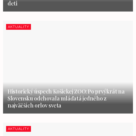
deti
AKTUALITY
Historický úspech Košickej ZOO: Po prvýkrát na
Slovensku odchovala mláďatá jedného z
najväčších orlov sveta
AKTUALITY