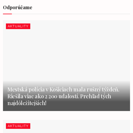
Odporúčame
AKTUALITY
Mestská polícia v Košiciach mala rušný týždeň.
Riešila viac ako 2 200 udalostí. Prehľad tých
najdôležitejších!
AKTUALITY