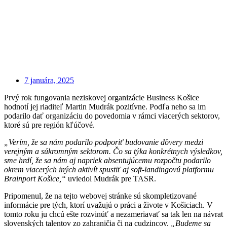
7 januára, 2025
Prvý rok fungovania neziskovej organizácie Business Košice
hodnotí jej riaditeľ Martin Mudrák pozitívne. Podľa neho sa im
podarilo dať organizáciu do povedomia v rámci viacerých sektorov,
ktoré sú pre región kľúčové.
„Verím, že sa nám podarilo podporiť budovanie dôvery medzi
verejným a súkromným sektorom. Čo sa týka konkrétnych výsledkov,
sme hrdí, že sa nám aj napriek absentujúcemu rozpočtu podarilo
okrem viacerých iných aktivít spustiť aj soft-landingovú platformu
Brainport Košice,“
uviedol Mudrák pre TASR.
Pripomenul, že na tejto webovej stránke sú skompletizované
informácie pre tých, ktorí uvažujú o práci a živote v Košiciach. V
tomto roku ju chcú ešte rozvinúť a nezameriavať sa tak len na návrat
slovenských talentov zo zahraničia či na cudzincov.
„Budeme sa