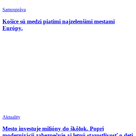
Samospráva
Košice sú medzi piatimi najzelenšími mestami
Európy.
Aktuality
Mesto investuje milióny do škôlok. Popri
modernizácii zabezpečuje aj letnú starostlivosť o deti