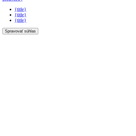
{title}
{title}
{title}
Spravovať súhlas