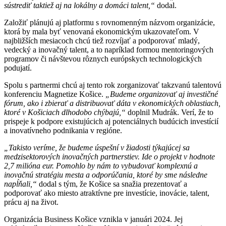
sústrediť taktiež aj na lokálny a domáci talent,“
dodal.
Založiť plánujú aj platformu s rovnomenným názvom organizácie,
ktorá by mala byť venovaná ekonomickým ukazovateľom. V
najbližších mesiacoch chcú tiež rozvíjať a podporovať mladý,
vedecký a inovačný talent, a to napríklad formou mentoringových
programov či návštevou rôznych európskych technologických
podujatí.
Spolu s partnermi chcú aj tento rok zorganizovať takzvanú talentovú
konferenciu Magnetize Košice.
„Budeme organizovať aj investičné
fórum, ako i zbierať a distribuovať dáta v ekonomických oblastiach,
ktoré v Košiciach dlhodobo chýbajú,“
doplnil Mudrák. Verí, že to
prispeje k podpore existujúcich aj potenciálnych budúcich investícií
a inovatívneho podnikania v regióne.
„Takisto veríme, že budeme úspešní v žiadosti týkajúcej sa
medzisektorových inovačných partnerstiev. Ide o projekt v hodnote
2,7 milióna eur. Pomohlo by nám to vybudovať komplexnú a
inovačnú stratégiu mesta a odporúčania, ktoré by sme následne
napĺňali,“
dodal s tým, že Košice sa snažia prezentovať a
podporovať ako miesto atraktívne pre investície, inovácie, talent,
prácu aj na život.
Organizácia Business Košice vznikla v januári 2024. Jej