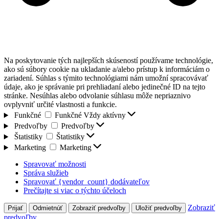
Na poskytovanie tých najlepších skúseností používame technológie,
ako sú súbory cookie na ukladanie a/alebo prístup k informáciám o
zariadení. Súhlas s týmito technológiami nám umožní spracovávať
údaje, ako je správanie pri prehliadaní alebo jedinečné ID na tejto
stránke. Nesúhlas alebo odvolanie súhlasu môže nepriaznivo
ovplyvniť určité vlastnosti a funkcie.
Funkčné
Funkčné
Vždy aktívny
Predvoľby
Predvoľby
Štatistiky
Štatistiky
Marketing
Marketing
Spravovať možnosti
Správa služieb
Spravovať {vendor_count} dodávateľov
Prečítajte si viac o týchto účeloch
Zobraziť
Prijať
Odmietnúť
Zobraziť predvoľby
Uložiť predvoľby
predvoľby