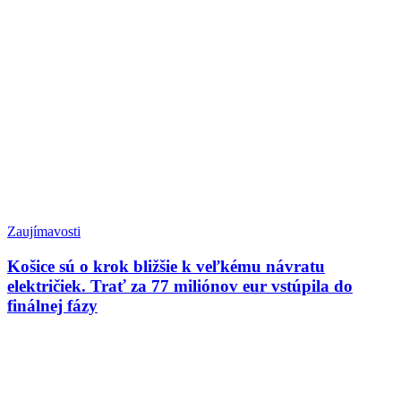
Zaujímavosti
Košice sú o krok bližšie k veľkému návratu
električiek. Trať za 77 miliónov eur vstúpila do
finálnej fázy