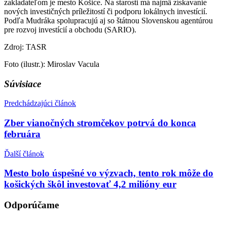
zakladateľom je mesto Košice. Na starosti má najmä získavanie
nových investičných príležitostí či podporu lokálnych investícií.
Podľa Mudráka spolupracujú aj so štátnou Slovenskou agentúrou
pre rozvoj investícií a obchodu (SARIO).
Zdroj: TASR
Foto (ilustr.): Miroslav Vacula
Súvisiace
Predchádzajúci článok
Zber vianočných stromčekov potrvá do konca
februára
Ďalší článok
Mesto bolo úspešné vo výzvach, tento rok môže do
košických škôl investovať 4,2 milióny eur
Odporúčame