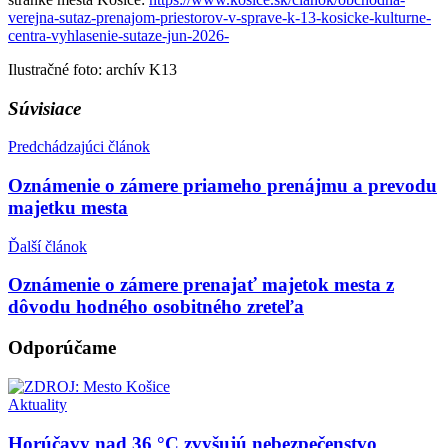
verejna-sutaz-prenajom-priestorov-v-sprave-k-13-kosicke-kulturne-
centra-vyhlasenie-sutaze-jun-2026-
Ilustračné foto: archív K13
Súvisiace
Predchádzajúci článok
Oznámenie o zámere priameho prenájmu a prevodu
majetku mesta
Ďalší článok
Oznámenie o zámere prenajať majetok mesta z
dôvodu hodného osobitného zreteľa
Odporúčame
Aktuality
Horúčavy nad 36 °C zvyšujú nebezpečenstvo