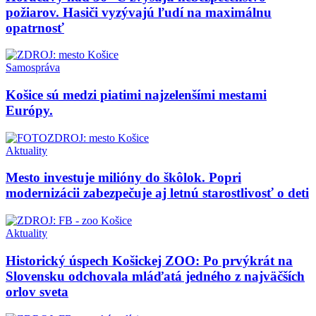
požiarov. Hasiči vyzývajú ľudí na maximálnu
opatrnosť
Samospráva
Košice sú medzi piatimi najzelenšími mestami
Európy.
Aktuality
Mesto investuje milióny do škôlok. Popri
modernizácii zabezpečuje aj letnú starostlivosť o deti
Aktuality
Historický úspech Košickej ZOO: Po prvýkrát na
Slovensku odchovala mláďatá jedného z najväčších
orlov sveta