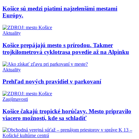
Košice sú medzi piatimi najzelenšími mestami
Európy.
Aktuality
Košice prepájajú mesto s prírodou. Takmer
trojkilometrová cyklotrasa povedie až na Alpinku
Aktuality
Prehľad nových pravidiel v parkovaní
Zaujímavosti
Košice čakajú tropické horúčavy. Mesto pripravilo
viacero možností, kde sa schladiť