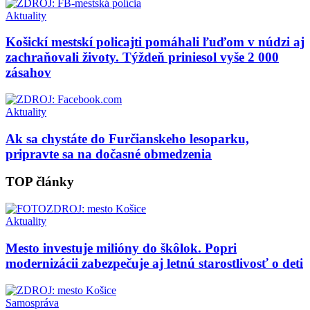
Aktuality
Košickí mestskí policajti pomáhali ľuďom v núdzi aj
zachraňovali životy. Týždeň priniesol vyše 2 000
zásahov
Aktuality
Ak sa chystáte do Furčianskeho lesoparku,
pripravte sa na dočasné obmedzenia
TOP články
Aktuality
Mesto investuje milióny do škôlok. Popri
modernizácii zabezpečuje aj letnú starostlivosť o deti
Samospráva