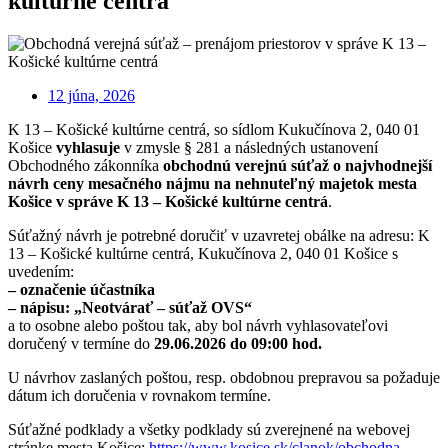
kultúrne centrá
12 júna, 2026
K 13 – Košické kultúrne centrá, so sídlom Kukučínova 2, 040 01
Košice
vyhlasuje
v zmysle § 281 a následných ustanovení
Obchodného zákonníka
obchodnú verejnú súťaž o najvhodnejší
návrh ceny mesačného nájmu na nehnuteľný majetok mesta
Košice v správe K 13 – Košické kultúrne centrá
.
Súťažný návrh je potrebné doručiť v uzavretej obálke na adresu: K
13 – Košické kultúrne centrá, Kukučínova 2, 040 01 Košice s
uvedením:
– označenie účastníka
– nápisu: „Neotvárať – súťaž OVS“
a to osobne alebo poštou tak, aby bol návrh vyhlasovateľovi
doručený v termíne do
29.06.2026 do 09:00 hod.
U návrhov zaslaných poštou, resp. obdobnou prepravou sa požaduje
dátum ich doručenia v rovnakom termíne.
Súťažné podklady a všetky podklady sú zverejnené na webovej
stránke mesta Košice:
https://www.kosice.sk/clanok/obchodna-