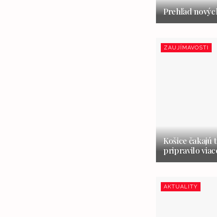
Prehľad nových
ZAUJÍMAVOSTI
Košice čakajú 
pripravilo via
AKTUALITY