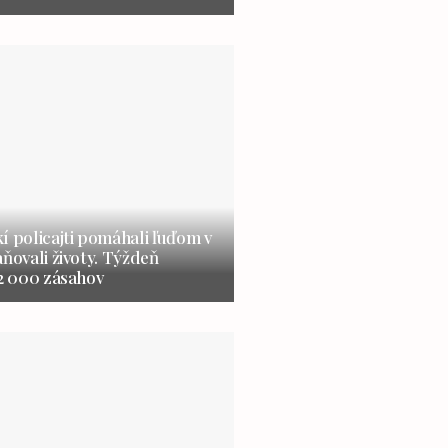
í policajti pomáhali ľuďom v
aňovali životy. Týždeň
 2 000 zásahov