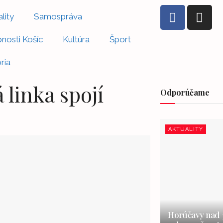
lity
Samospráva
nosti Košíc
Kultúra
Šport
ria
 linka spojí
Odporúčame
AKTUALITY
Horúčavy nad 3