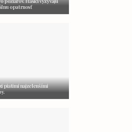
 požiarov. Hasiči vyzývajú
álnu opatrnosť
i piatimi najzelenšími
y.