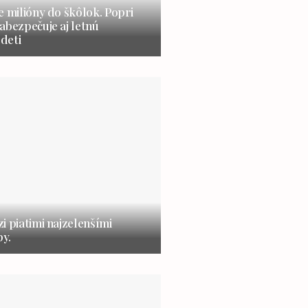
e milióny do škôlok. Popri
abezpečuje aj letnú
 deti
i piatimi najzelenšími
y.