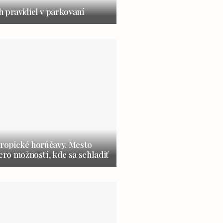
 pravidiel v parkovaní
tropické horúčavy. Mesto
cero možností, kde sa schladiť