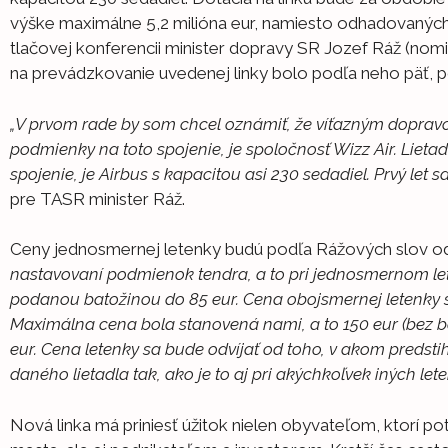
výške maximálne 5,2 milióna eur, namiesto odhadovaných 9
tlačovej konferencii minister dopravy SR Jozef Ráž (no
na prevádzkovanie uvedenej linky bolo podľa neho päť, po
„V prvom rade by som chcel oznámiť, že víťazným dopravco
podmienky na toto spojenie, je spoločnosť Wizz Air. Lieta
spojenie, je Airbus s kapacitou asi 230 sedadiel. Prvý let
pre TASR minister Ráž.
Ceny jednosmernej letenky budú podľa Rážových slov od
nastavovaní podmienok tendra, a to pri jednosmernom lete
podanou batožinou do 85 eur. Cena obojsmernej letenky s
Maximálna cena bola stanovená nami, a to 150 eur (bez b
eur. Cena letenky sa bude odvíjať od toho, v akom predstihu
daného lietadla tak, ako je to aj pri akýchkoľvek iných let
Nová linka má priniesť úžitok nielen obyvateľom, ktorí p