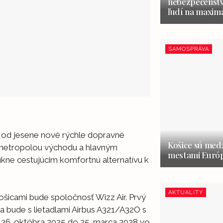
nebezpečenstvo
ľudí na maxim
SAMOSPRÁVA
 od jesene nové rýchle dopravné
Košice sú medz
zi metropolou východu a hlavným
mestami Európ
ne cestujúcim komfortnú alternatívu k
AKTUALITY
ošicami bude spoločnosť Wizz Air. Prvý
sa bude s lietadlami Airbus A321/A32O s
e 26. októbra 2025 do 25. marca 2028 vo