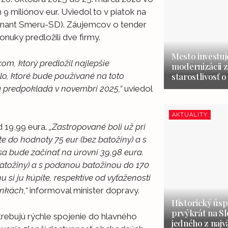
 miliónov eur. Uviedol to v piatok na
minant Smeru-SD). Záujemcov o tender
nuky predložili dve firmy.
Mesto investuj
m, ktorý predložil najlepšie
modernizácii z
dlo, ktoré bude používané na toto
starostlivosť o
 sa predpokladá v novembri 2025,“
uviedol
AKTUALITY
 19,99 eura.
„Zastropované boli už pri
 do hodnoty 75 eur (bez batožiny) a s
a bude začínať na úrovni 39,98 eura.
atožiny) a s podanou batožinou do 170
 si ju kúpite, respektíve od vyťaženosti
enkách,“
informoval minister dopravy.
Historický úsp
prvýkrát na S
otrebujú rýchle spojenie do hlavného
jedného z najv