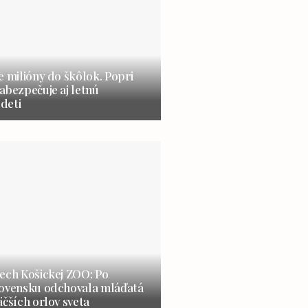
e milióny do škôlok. Popri
abezpečuje aj letnú
 deti
ech Košickej ZOO: Po
lovensku odchovala mláďatá
äčších orlov sveta