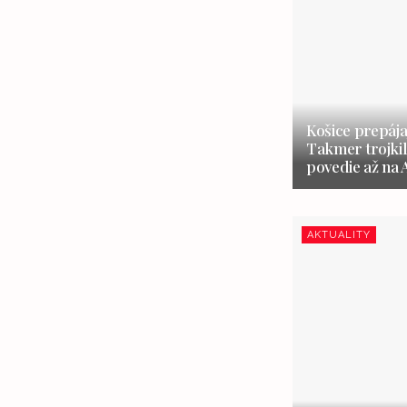
Košice prepája
Takmer trojki
povedie až na 
AKTUALITY