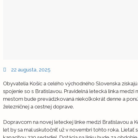
22 augusta, 2025
Obyvatelia Košíc a celého východného Slovenska získajú
spojenie so s Bratislavou. Pravidelná letecká linka med
mestom bude prevádzkovaná niekoľkokrát denne a ponúk
železničnej a cestnej doprave.
Dopravcom na novej leteckej linke medzi Bratislavou a K
let by sa mal uskutočniť už v novembri tohto roka. Lietať 
kapacitou 230 sedadiel. Dotácia na linku bude za obdobi