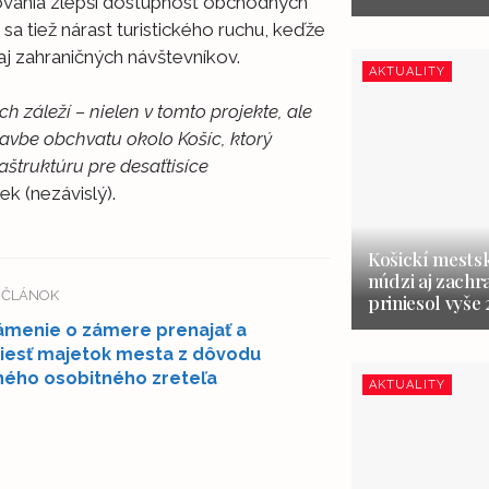
tovania zlepší dostupnosť obchodných
 sa tiež nárast turistického ruchu, keďže
aj zahraničných návštevníkov.
AKTUALITY
 záleží – nielen v tomto projekte, ale
avbe obchvatu okolo Košíc, ktorý
aštruktúru pre desaťtisíce
k (nezávislý).
Košickí mestsk
núdzi aj zachr
Í ČLÁNOK
priniesol vyše
menie o zámere prenajať a
iesť majetok mesta z dôvodu
ého osobitného zreteľa
AKTUALITY