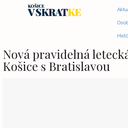
Aktua
Osob
Histó
Nová pravidelná letecká
Košice s Bratislavou