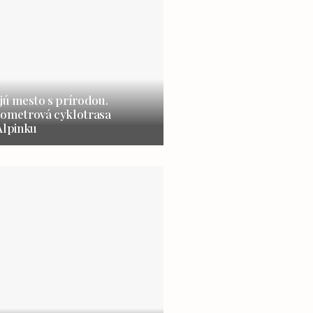
jú mesto s prírodou.
lometrová cyklotrasa
Alpinku