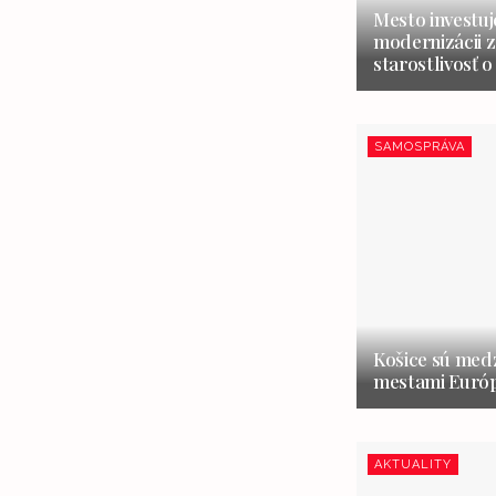
Mesto investuj
modernizácii z
starostlivosť o
SAMOSPRÁVA
Košice sú medz
mestami Európ
AKTUALITY