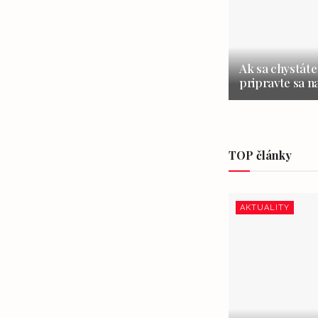
Ak sa chystáte
pripravte sa 
TOP články
AKTUALITY