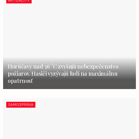
AKTUALITY
Horúčavy nad 36 °C zvyšujú nebezpečenstvo
požiarov. Hasiči vyzývajú ľudí na maximálnu
opatrnosť
SAMOSPRÁVA