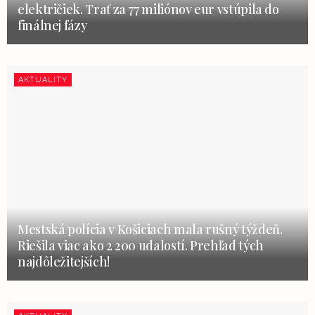
električiek. Trať za 77 miliónov eur vstúpila do
finálnej fázy
AKTUALITY
Mestská polícia v Košiciach mala rušný týždeň.
Riešila viac ako 2 200 udalostí. Prehľad tých
najdôležitejších!