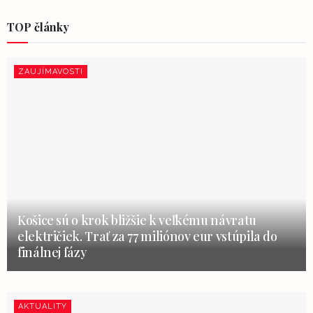
TOP články
ZAUJÍMAVOSTI
Košice sú o krok bližšie k veľkému návratu
električiek. Trať za 77 miliónov eur vstúpila do
finálnej fázy
AKTUALITY