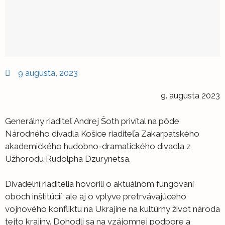
9 augusta, 2023
9. augusta 2023
Generálny riaditeľ Andrej Šoth privítal na pôde
Národného divadla Košice riaditeľa Zakarpatského
akademického hudobno-dramatického divadla z
Užhorodu Rudolpha Dzurynetsa.
Divadelní riaditelia hovorili o aktuálnom fungovaní
oboch inštitúcií, ale aj o vplyve pretrvávajúceho
vojnového konfliktu na Ukrajine na kultúrny život národa
tejto krajiny. Dohodli sa na vzájomnej podpore a