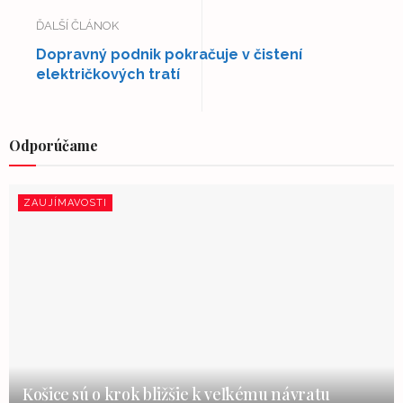
ĎALŠÍ ČLÁNOK
Dopravný podnik pokračuje v čistení
električkových tratí
Odporúčame
ZAUJÍMAVOSTI
Košice sú o krok bližšie k veľkému návratu