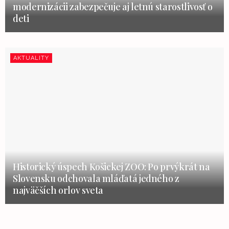
modernizácii zabezpečuje aj letnú starostlivosť o
deti
AKTUALITY
Historický úspech Košickej ZOO: Po prvýkrát na
Slovensku odchovala mláďatá jedného z
najväčších orlov sveta