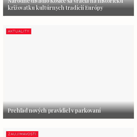
Národné divadlo Košice sa vracia na historickú
križovatku kultúrnych tradícií Európy
AKTUALITY
Prehľad nových pravidiel v parkovaní
ZAUJÍMAVOSTI