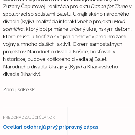
Zuzany Čaputovej, realizácia projektu
Dance for Three
v
spolupráci so sólistami Baletu Ukrajinského národného
divadla (Kyjiv), realizácia interaktívneho projektu
Malá
scénička
, ktorý bol primárne určený ukrajinským deťom,
ktoré museli utiecť zo svojich domovov pred hrôzami
vojny a mnoho ďalších aktivít. Okrem samostatných
projektov Národného divadla Košice, hosťovali v
historickej budove košického divadla aj Balet
Národného divadla Ukrajiny (Kyjiv) a Kharkivskeho
divadla (Kharkiv).
Zdroj: sdke.sk
PREDCHÁDZAJÚCI ČLÁNOK
Oceliari odohrajú prvý prípravný zápas