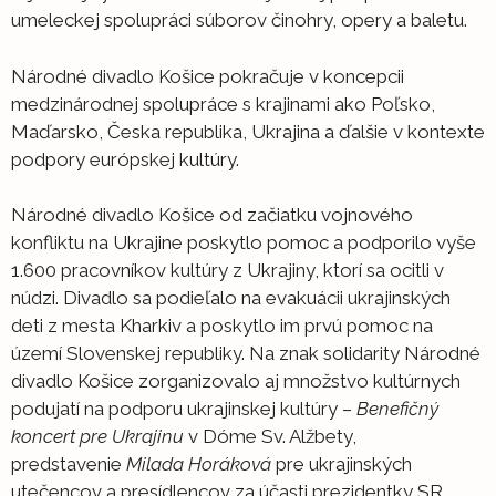
umeleckej spolupráci súborov činohry, opery a baletu.
Národné divadlo Košice pokračuje v koncepcii
medzinárodnej spolupráce s krajinami ako Poľsko,
Maďarsko, Česka republika, Ukrajina a ďalšie v kontexte
podpory európskej kultúry.
Národné divadlo Košice od začiatku vojnového
konfliktu na Ukrajine poskytlo pomoc a podporilo vyše
1.600 pracovníkov kultúry z Ukrajiny, ktorí sa ocitli v
núdzi. Divadlo sa podieľalo na evakuácii ukrajinských
deti z mesta Kharkiv a poskytlo im prvú pomoc na
území Slovenskej republiky. Na znak solidarity Národné
divadlo Košice zorganizovalo aj množstvo kultúrnych
podujatí na podporu ukrajinskej kultúry –
Benefičný
koncert pre Ukrajinu
v Dóme Sv. Alžbety,
predstavenie
Milada Horáková
pre ukrajinských
utečencov a presídlencov za účasti prezidentky SR