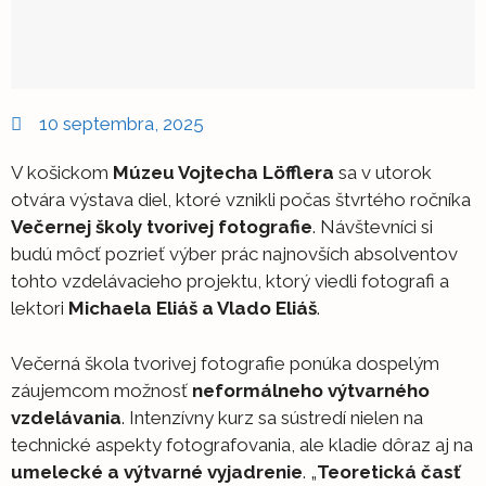
10 septembra, 2025
V košickom
Múzeu Vojtecha Löfflera
sa v utorok
otvára výstava diel, ktoré vznikli počas štvrtého ročníka
Večernej školy tvorivej fotografie
. Návštevníci si
budú môcť pozrieť výber prác najnovších absolventov
tohto vzdelávacieho projektu, ktorý viedli fotografi a
lektori
Michaela Eliáš a Vlado Eliáš
.
Večerná škola tvorivej fotografie ponúka dospelým
záujemcom možnosť
neformálneho výtvarného
vzdelávania
. Intenzívny kurz sa sústredí nielen na
technické aspekty fotografovania, ale kladie dôraz aj na
umelecké a výtvarné vyjadrenie
. „
Teoretická časť