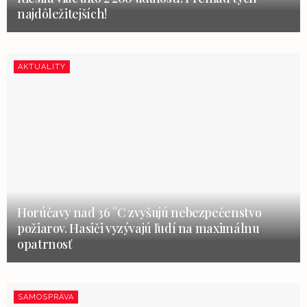
najdôležitejších!
AKTUALITY
Horúčavy nad 36 °C zvyšujú nebezpečenstvo
požiarov. Hasiči vyzývajú ľudí na maximálnu
opatrnosť
SAMOSPRÁVA