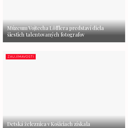
Múzeum Vojtecha Löfflera predstaví diela
šiestich talentovaných fotografov
ZAUJÍMAVOSTI
Detská železnica v Košiciach získala