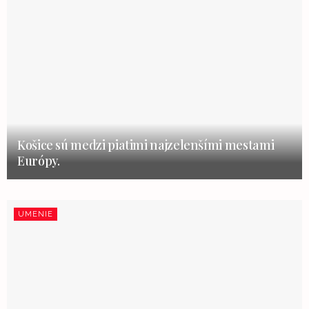
Košice sú medzi piatimi najzelenšími mestami
Európy.
UMENIE