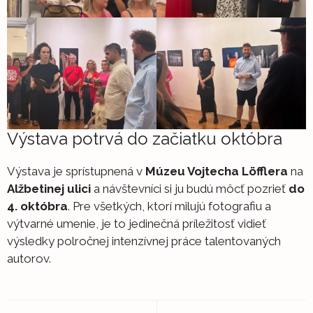
Výstava potrvá do začiatku októbra
Výstava je sprístupnená v
Múzeu Vojtecha Löfflera
na
Alžbetinej ulici
a návštevníci si ju budú môcť pozrieť
do
4. októbra
. Pre všetkých, ktorí milujú fotografiu a
výtvarné umenie, je to jedinečná príležitosť vidieť
výsledky polročnej intenzívnej práce talentovaných
autorov.