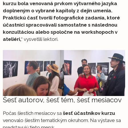
kurzu bola venovaná prvkom výtvarného jazyka
doplneným o vybrané kapitoly z dejín umenia.
Praktickú časť tvorili fotografické zadania, ktoré
účastníci spracovávali samostatne s následnou
konzultáciou alebo spoločne na workshopoch v
ateliéri,
“ vysvetlili lektori.
Šesť autorov, šesť tém, šesť mesiacov
Počas šiestich mesiacov sa
šesť účastníkov kurzu
venovalo šiestim tematickým okruhom. Na výstave sa
predstavujú tieto mená: