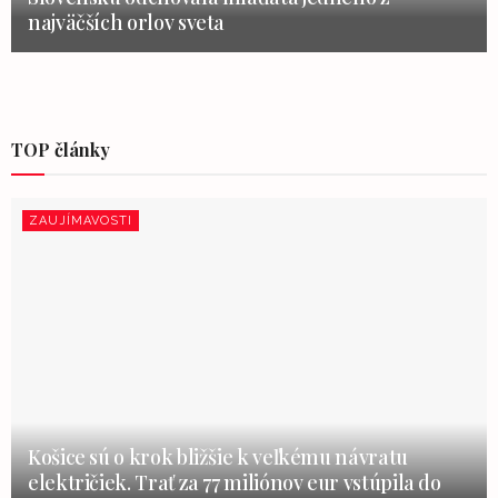
najväčších orlov sveta
TOP články
ZAUJÍMAVOSTI
Košice sú o krok bližšie k veľkému návratu
električiek. Trať za 77 miliónov eur vstúpila do