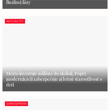
finálnej fázy
AKTUALITY
Mesto investuje milióny do škôlok. Popri
modernizácii zabezpečuje aj letnú starostlivosť o
deti
SAMOSPRÁVA