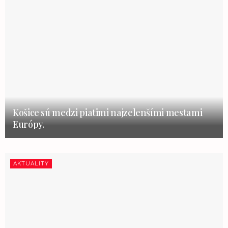
Košice sú medzi piatimi najzelenšími mestami
Európy.
AKTUALITY