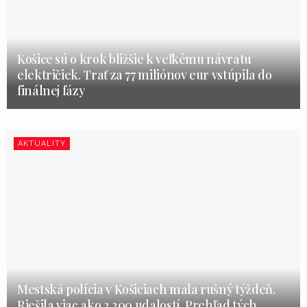
Košice sú o krok bližšie k veľkému návratu
električiek. Trať za 77 miliónov eur vstúpila do
finálnej fázy
AKTUALITY
Mestská polícia v Košiciach mala rušný týždeň.
Riešila viac ako 2 200 udalostí. Prehľad tých