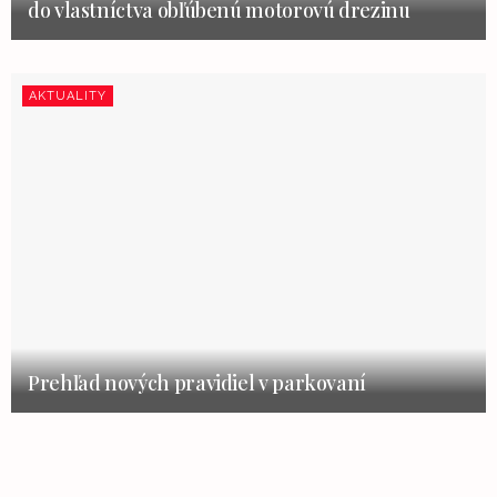
do vlastníctva obľúbenú motorovú drezinu
AKTUALITY
Prehľad nových pravidiel v parkovaní