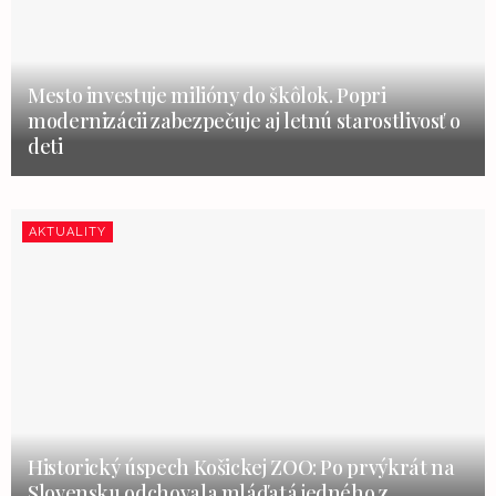
Mesto investuje milióny do škôlok. Popri
modernizácii zabezpečuje aj letnú starostlivosť o
deti
AKTUALITY
Historický úspech Košickej ZOO: Po prvýkrát na
Slovensku odchovala mláďatá jedného z