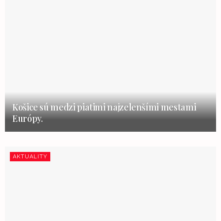
Košice sú medzi piatimi najzelenšími mestami
Európy.
AKTUALITY