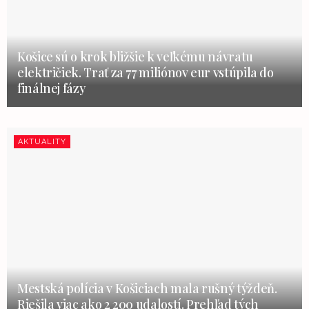
Košice sú o krok bližšie k veľkému návratu
električiek. Trať za 77 miliónov eur vstúpila do
finálnej fázy
AKTUALITY
Mestská polícia v Košiciach mala rušný týždeň.
Riešila viac ako 2 200 udalostí. Prehľad tých