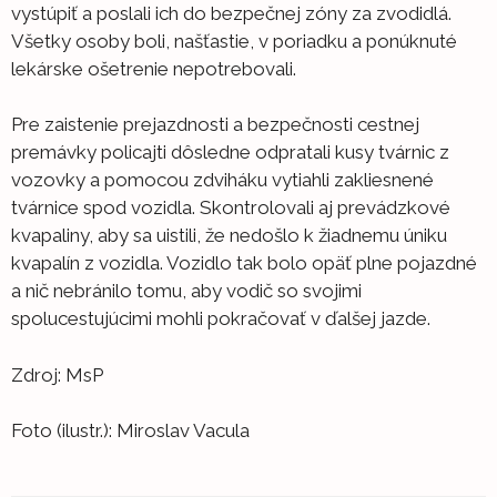
vystúpiť a poslali ich do bezpečnej zóny za zvodidlá.
Všetky osoby boli, našťastie, v poriadku a ponúknuté
lekárske ošetrenie nepotrebovali.
Pre zaistenie prejazdnosti a bezpečnosti cestnej
premávky policajti dôsledne odpratali kusy tvárnic z
vozovky a pomocou zdviháku vytiahli zakliesnené
tvárnice spod vozidla. Skontrolovali aj prevádzkové
kvapaliny, aby sa uistili, že nedošlo k žiadnemu úniku
kvapalín z vozidla. Vozidlo tak bolo opäť plne pojazdné
a nič nebránilo tomu, aby vodič so svojimi
spolucestujúcimi mohli pokračovať v ďalšej jazde.
Zdroj: MsP
Foto (ilustr.): Miroslav Vacula