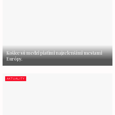
Košice sú medzi piatimi najzelenšími mestami
Európy.
AKTUALITY