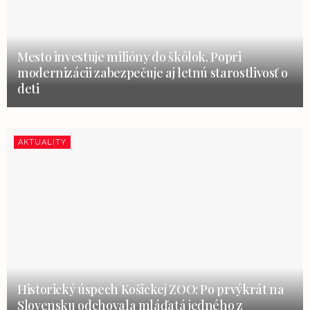
Mesto investuje milióny do škôlok. Popri
modernizácii zabezpečuje aj letnú starostlivosť o
deti
AKTUALITY
Historický úspech Košickej ZOO: Po prvýkrát na
Slovensku odchovala mláďatá jedného z