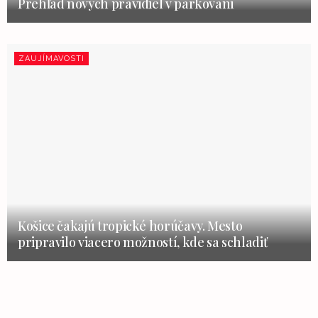
Prehľad nových pravidiel v parkovaní
ZAUJÍMAVOSTI
Košice čakajú tropické horúčavy. Mesto
pripravilo viacero možností, kde sa schladiť