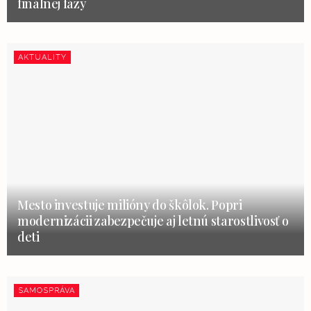
finálnej fázy
AKTUALITY
Mesto investuje milióny do škôlok. Popri
modernizácii zabezpečuje aj letnú starostlivosť o
deti
SAMOSPRÁVA