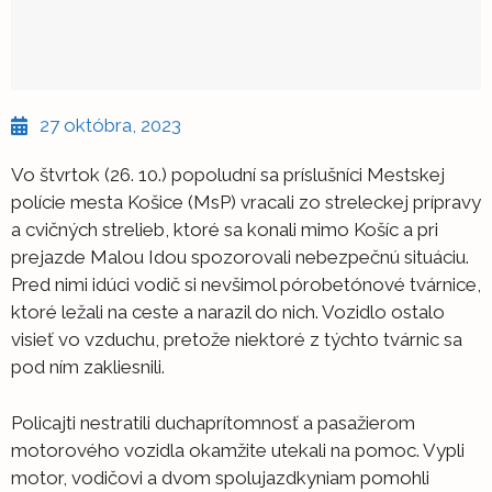
27 októbra, 2023
Vo štvrtok (26. 10.) popoludní sa príslušníci Mestskej
polície mesta Košice (MsP) vracali zo streleckej prípravy
a cvičných strelieb, ktoré sa konali mimo Košíc a pri
prejazde Malou Idou spozorovali nebezpečnú situáciu.
Pred nimi idúci vodič si nevšimol pórobetónové tvárnice,
ktoré ležali na ceste a narazil do nich. Vozidlo ostalo
visieť vo vzduchu, pretože niektoré z týchto tvárnic sa
pod ním zakliesnili.
Policajti nestratili duchaprítomnosť a pasažierom
motorového vozidla okamžite utekali na pomoc. Vypli
motor, vodičovi a dvom spolujazdkyniam pomohli