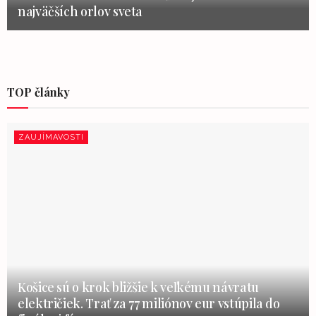
najväčších orlov sveta
TOP články
ZAUJÍMAVOSTI
Košice sú o krok bližšie k veľkému návratu
električiek. Trať za 77 miliónov eur vstúpila do