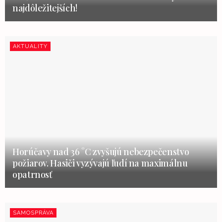
najdôležitejších!
AKTUALITY
Horúčavy nad 36 °C zvyšujú nebezpečenstvo
požiarov. Hasiči vyzývajú ľudí na maximálnu
opatrnosť
SAMOSPRÁVA