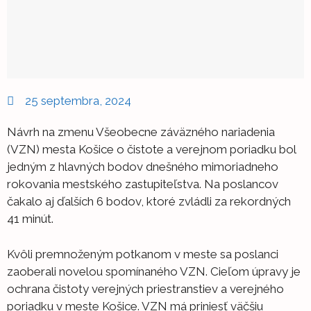
25 septembra, 2024
Návrh na zmenu Všeobecne záväzného nariadenia
(VZN) mesta Košice o čistote a verejnom poriadku bol
jedným z hlavných bodov dnešného mimoriadneho
rokovania mestského zastupiteľstva. Na poslancov
čakalo aj ďalších 6 bodov, ktoré zvládli za rekordných
41 minút.
Kvôli premnoženým potkanom v meste sa poslanci
zaoberali novelou spomínaného VZN. Cieľom úpravy je
ochrana čistoty verejných priestranstiev a verejného
poriadku v meste Košice. VZN má priniesť väčšiu