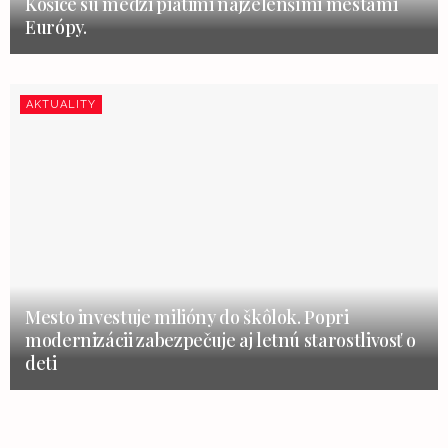
Košice sú medzi piatimi najzelenšími mestami
Európy.
AKTUALITY
Mesto investuje milióny do škôlok. Popri
modernizácii zabezpečuje aj letnú starostlivosť o
deti