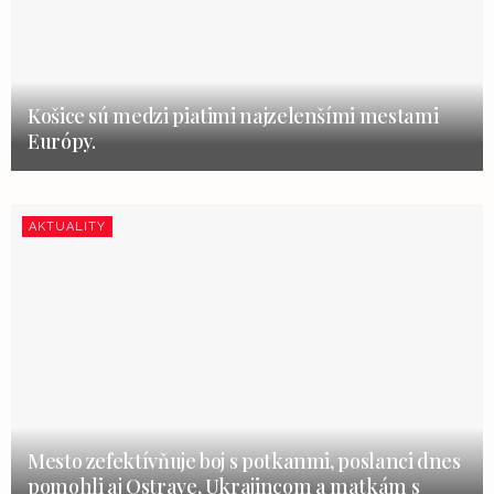
Košice sú medzi piatimi najzelenšími mestami
Európy.
AKTUALITY
Mesto zefektívňuje boj s potkanmi, poslanci dnes
pomohli aj Ostrave, Ukrajincom a matkám s