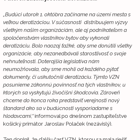
„Budúci utorok 1. októbra začíname na území mesta s
veľkou deratizáciou. V súčasnosti distribuujem výzvy
všetkým našim organizáciám, ale aj podnikateľom a
spoločenstvám vlastníkov bytov aby vykonali
deratizáciu. Bolo naozaj ťažké, aby sme donútili všetky
organizácie, aby nezanedbávali starostlivosť o svoje
nehnuteľnosti. Doterajšia legislatíva nám
neumožňovala, aby sme mohli od každého pýtať
dokumenty, či uskutočnili deratizáciu. Týmto VZN
posunieme zákonnú povinnosť na tých vlastníkov, u
ktorých sa vyskytujú živočíšni škodcovia. Zároveň
chceme do konca roka predstaviť verejnosti nový
štandard ako sa v budúcnosti vysporiadame s
hlodavcami,“
informoval po dnešnom zastupiteľstve
košický primátor Jaroslav Polaček (nezávislý).
Ten doplnil, že ďalšiu časť VZN, ktorou sa mala riešiť