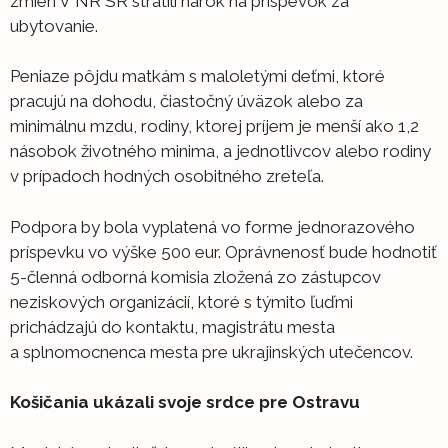
zmien V NR SR stratili nárok na príspevok za
ubytovanie.
Peniaze pôjdu matkám s maloletými deťmi, ktoré
pracujú na dohodu, čiastočný úväzok alebo za
minimálnu mzdu, rodiny, ktorej príjem je menší ako 1,2
násobok životného minima, a jednotlivcov alebo rodiny
v prípadoch hodných osobitného zreteľa.
Podpora by bola vyplatená vo forme jednorazového
príspevku vo výške 500 eur. Oprávnenosť bude hodnotiť
5-členná odborná komisia zložená zo zástupcov
neziskových organizácií, ktoré s týmito ľuďmi
prichádzajú do kontaktu, magistrátu mesta
a splnomocnenca mesta pre ukrajinských utečencov.
Košičania ukázali svoje srdce pre Ostravu