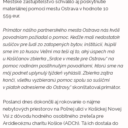
Mestské zastupiteľstvo schválilo aj poskytnutie
materiálnej pomoci mestu Ostrava v hodnote 10
559 eur.
P
rimáto
r nášho partnerského mesta Ostrava nás kvôli
povodniam
požiadal o
pomoc. Keďže mali nedostatok
sušičov pre ľudí zo zatopených bytov, inštitúcií,
kúpili
sme im 10 kusov. Veľmi ma teší aj to, aký úspech má
u Košičanov
zbierka „Srdce v meste pre Ostravu“ na
pomoc rodinám postihnutým povodňami, ktorú sme na
môj podnet uplynulý týždeň vyhlásili
. Zbierka zajtra
končí, všetku vyzbieranú pomoc spolu so sušičmi
v piatok
odnesieme do Ostravy,“
skonštatoval primátor.
Poslanci dnes dokončili aj rokovanie o nájme
nebytových priestorov na Poľnej ulici v Košickej Novej
Vsi z dôvodu hodného osobitného zreteľa pre
Arcidiecéznu charitu Košice (ADCh). Tá ich dostala do