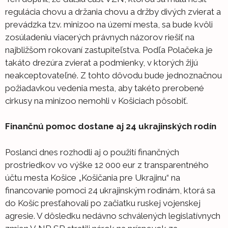
regulácia chovu a držania chovu a držby divých zvierat a
prevádzka tzv. minizoo na území mesta, sa bude kvôli
zosúladeniu viacerých právnych názorov riešiť na
najbližšom rokovaní zastupiteľstva. Podľa Polačeka je
takáto drezúra zvierat a podmienky, v ktorých žijú
neakceptovateľné. Z tohto dôvodu bude jednoznačnou
požiadavkou vedenia mesta, aby takéto prerobené
cirkusy na minizoo nemohli v Košiciach pôsobiť.
Finančnú pomoc dostane aj 24 ukrajinských rodín
Poslanci dnes rozhodli aj o použití finančných
prostriedkov vo výške 12 000 eur z transparentného
účtu mesta Košice „Košičania pre Ukrajinu“ na
financovanie pomoci 24 ukrajinským rodinám, ktorá sa
do Košíc presťahovali po začiatku ruskej vojenskej
agresie. V dôsledku nedávno schválených legislatívnych