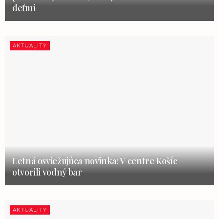
deťmi
AKTUALITY
Letná osviežujúca novinka: V centre Košíc
otvorili vodný bar
AKTUALITY