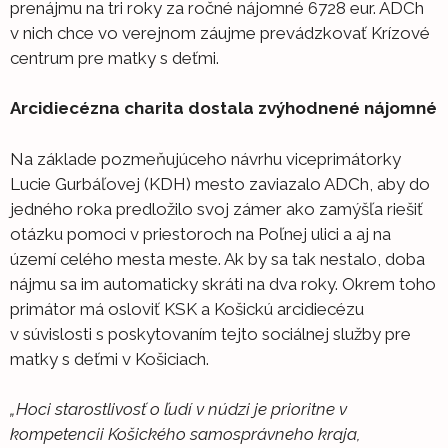
prenájmu na tri roky za ročné nájomné 6728 eur. ADCh
v nich chce vo verejnom záujme prevádzkovať Krízové
centrum pre matky s deťmi.
Arcidiecézna charita dostala zvýhodnené nájomné
Na základe pozmeňujúceho návrhu viceprimátorky
Lucie Gurbáľovej (KDH) mesto zaviazalo ADCh, aby do
jedného roka predložilo svoj zámer ako zamýšľa riešiť
otázku pomoci v priestoroch na Poľnej ulici a aj na
území celého mesta meste. Ak by sa tak nestalo, doba
nájmu sa im automaticky skráti na dva roky. Okrem toho
primátor má osloviť KSK a Košickú arcidiecézu
v súvislosti s poskytovaním tejto sociálnej služby pre
matky s deťmi v Košiciach.
„Hoci starostlivosť o ľudí v núdzi je prioritne v
kompetencii Košického samosprávneho kraja,