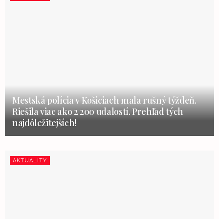
Mestská polícia v Košiciach mala rušný týždeň.
Riešila viac ako 2 200 udalostí. Prehľad tých
najdôležitejších!
AKTUALITY