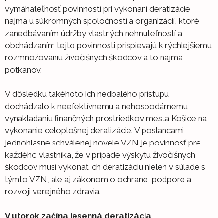
vymáhateľnosť povinností pri vykonaní deratizácie
najmä u súkromných spoločností a organizácií, ktoré
zanedbávaním údržby vlastných nehnuteľností a
obchádzaním tejto povinnosti prispievajú k rýchlejšiemu
rozmnožovaniu živočíšnych škodcov a to najmä
potkanov.
V dôsledku takéhoto ich nedbalého prístupu
dochádzalo k neefektívnemu a nehospodárnemu
vynakladaniu finančných prostriedkov mesta Košice na
vykonanie celoplošnej deratizácie. V poslancami
jednohlasne schválenej novele VZN je povinnosť pre
každého vlastníka, že v prípade výskytu živočíšnych
škodcov musí vykonať ich deratizáciu nielen v súlade s
týmto VZN, ale aj zákonom o ochrane, podpore a
rozvoji verejného zdravia.
V utorok začína jesenná deratizácia