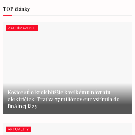
TOP články
ZAUJÍMAVOSTI
Košice sú o krok bližšie k veľkému návratu
električiek. Trať za 77 miliónov eur vstúpila do
finálnej fázy
AKTUALITY