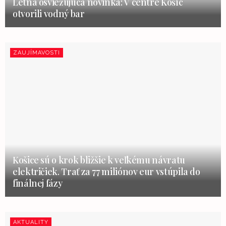
Letná osviežujúca novinka: V centre Košíc
otvorili vodný bar
ZAUJÍMAVOSTI
Košice sú o krok bližšie k veľkému návratu
električiek. Trať za 77 miliónov eur vstúpila do
finálnej fázy
AKTUALITY