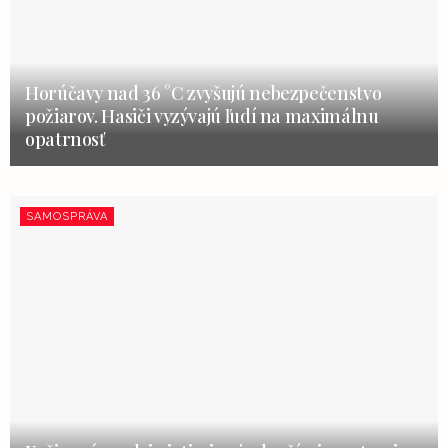
Horúčavy nad 36 °C zvyšujú nebezpečenstvo
požiarov. Hasiči vyzývajú ľudí na maximálnu
opatrnosť
SAMOSPRÁVA