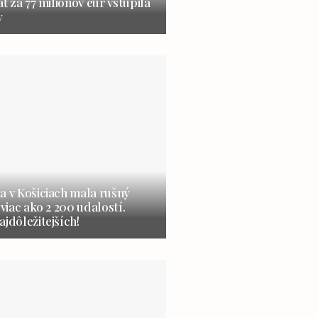
ať za 77 miliónov eur vstúpila
y
a v Košiciach mala rušný
 viac ako 2 200 udalostí.
ajdôležitejších!