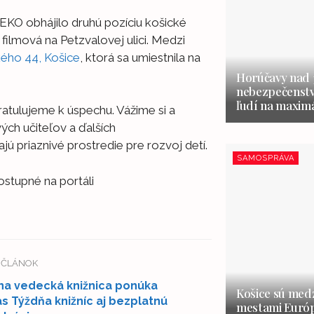
EKO obhájilo druhú pozíciu košické
filmová na Petzvalovej ulici. Medzi
ého 44, Košice
, ktorá sa umiestnila na
Horúčavy nad 3
nebezpečenstvo
ľudí na maxim
tulujeme k úspechu. Vážime si a
ch učiteľov a ďalších
ú priaznivé prostredie pre rozvoj detí.
SAMOSPRÁVA
ostupné na portáli
Í ČLÁNOK
na vedecká knižnica ponúka
Košice sú medz
s Týždňa knižníc aj bezplatnú
mestami Európ