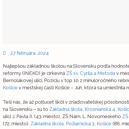
27 februára, 2024
Najlepšou základnou školou na Slovensku podľa hodnoten
reformy (INEKO) je cirkevná
ZŠ sv. Cyrila a Metoda
v mest
Bernolákovej ulici. Pozíciu v top 10 z minuloročného rebr
Košice
v mestskej časti Košice – Juh, ktorá sa umiestnila 
Teší nás, že až poltucet škôl v zriaďovateľskej pôsobnost
na Slovensku – sú to
Základná škola, Krosnianska 4, Koši
ulici J. Pavla II. (43. miesto), ZŠ Nám. L. Novomeského
ZŠ
(72. miesto),
Základná škola, Požiarnická 3, Košice
(86. mie