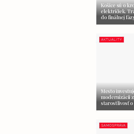
Košice sú o kr
električiek. Tr
do finálnej fáz
AKTUALITY
Mesto investuj
modernizácii z
starostlivosť o
SAMOSPRÁVA