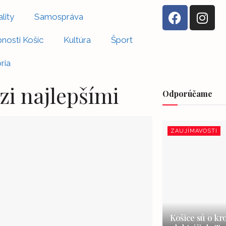
lity
Samospráva
nosti Košíc
Kultúra
Šport
ria
zi najlepšími
Odporúčame
ZAUJÍMAVOSTI
Košice sú o kr