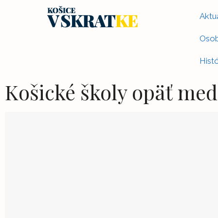
Aktua
Osob
Histó
Košické školy opäť med