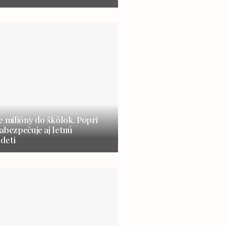
e milióny do škôlok. Popri
abezpečuje aj letnú
 deti