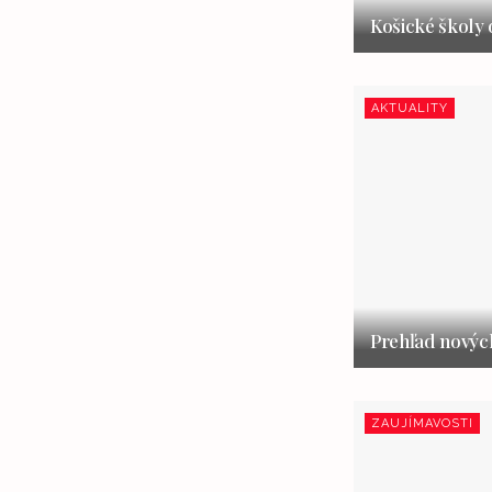
Košické školy 
AKTUALITY
Prehľad nových
ZAUJÍMAVOSTI