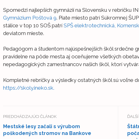
Spomedzi najlepších gymnázií na Slovensku v rebríčku IN
Gymnázium Poštová 9
. Piate miesto patrí Súkromnej ŠUP 
stálice v top 10 SOŠ patrí
SPŠ elektrotechnická, Komensk
deviatom mieste.
Pedagógom a študentom najúspešnejších škôl srdečne gra
pravidelne na pôde mesta aj oceňujeme všetkých obetavý
nepedagogických zamestnancov našich škôl, ktorí vytváraj
Kompletné rebríčky a výsledky ostatných škôl sú voľne d
https://skoly.ineko.sk.
PREDCHÁDZAJÚCI ČLÁNOK
ĎALŠ
Mestské lesy začali s výrubom
Štát
poškodených stromov na Bankove
poča