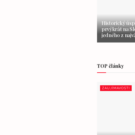
Historický úsp
prvýkrát na S
jedného z najv
TOP články
ZAUJÍMAVOSTI