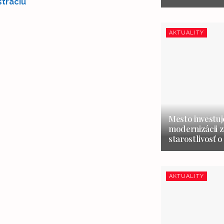
stráciu
AKTUALITY
Mesto investuj
modernizácii z
starostlivosť o
AKTUALITY