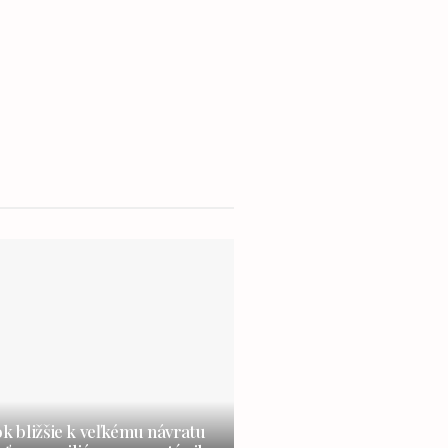
ok bližšie k veľkému návratu