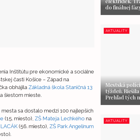
električiek. Tr
do finálnej fáz
AKTUALITY
ia Inštitútu pre ekonomické a sociálne
skej časti Košice – Západ na
Mestská políci
íčka obhájila
Základná škola Staničná 13
týždeň. Riešila
na šiestom mieste.
Prehľad tých n
i mesta sa dostalo medzi 100 najlepších
ce
(15. miesto),
ZŠ Mateja Lechkého
na
AKTUALITY
 LACÁK
(56. miesto),
ZŠ Park Angelinum
sto).