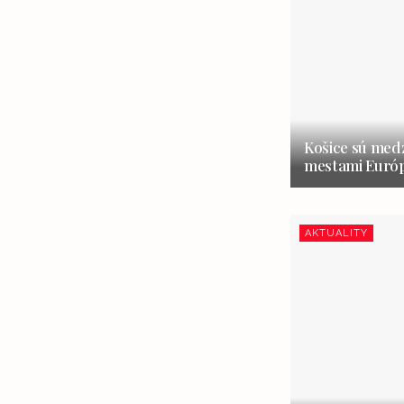
Košice sú medz
mestami Európ
AKTUALITY