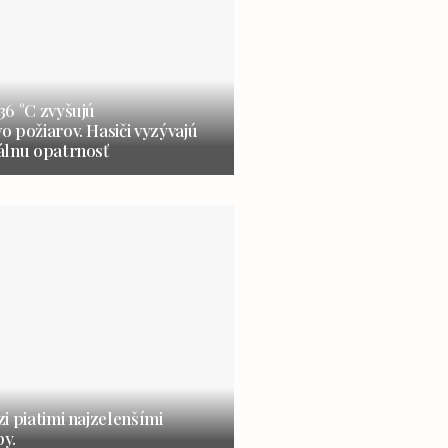
6 °C zvyšujú
 požiarov. Hasiči vyzývajú
álnu opatrnosť
i piatimi najzelenšími
y.