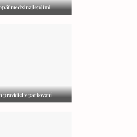
opäť medzi najlepšími
 pravidiel v parkovaní