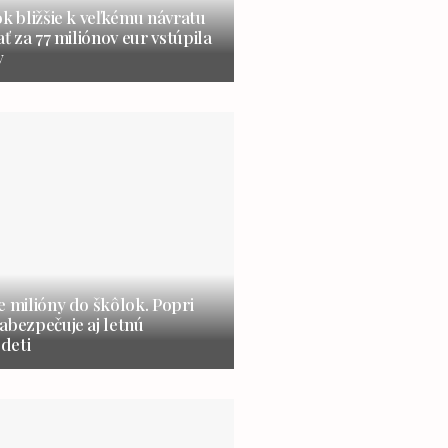
ok bližšie k veľkému návratu
ať za 77 miliónov eur vstúpila
y
e milióny do škôlok. Popri
abezpečuje aj letnú
 deti