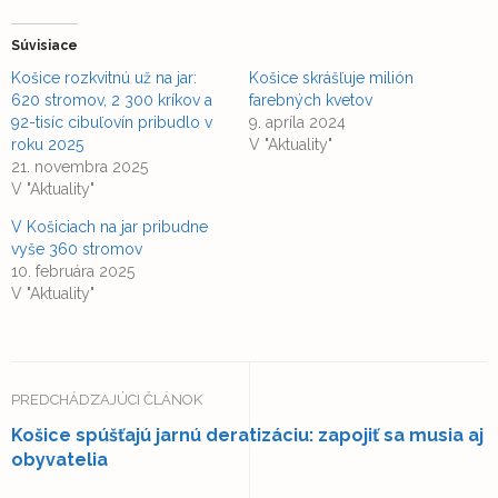
Súvisiace
Košice rozkvitnú už na jar:
Košice skrášľuje milión
620 stromov, 2 300 kríkov a
farebných kvetov
92-tisíc cibuľovín pribudlo v
9. apríla 2024
roku 2025
V "Aktuality"
21. novembra 2025
V "Aktuality"
V Košiciach na jar pribudne
vyše 360 stromov
10. februára 2025
V "Aktuality"
PREDCHÁDZAJÚCI ČLÁNOK
Košice spúšťajú jarnú deratizáciu: zapojiť sa musia aj
obyvatelia