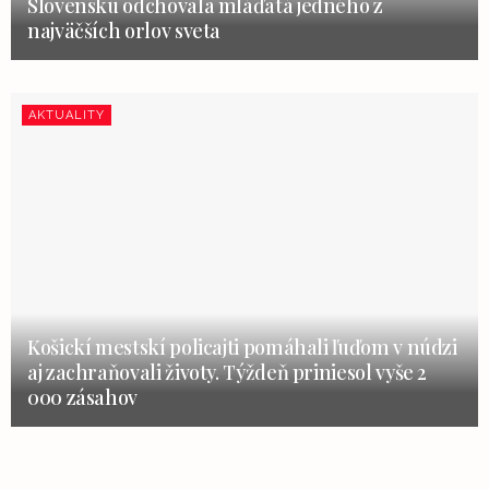
Slovensku odchovala mláďatá jedného z
najväčších orlov sveta
AKTUALITY
Košickí mestskí policajti pomáhali ľuďom v núdzi
aj zachraňovali životy. Týždeň priniesol vyše 2
000 zásahov