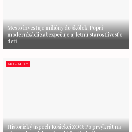
Mesto investuje milióny do škôlok. Popri
modernizácii zabezpečuje aj letnú starostlivosť o
deti
AKTUALITY
Historický úspech Košickej ZOO: Po prvýkrát na