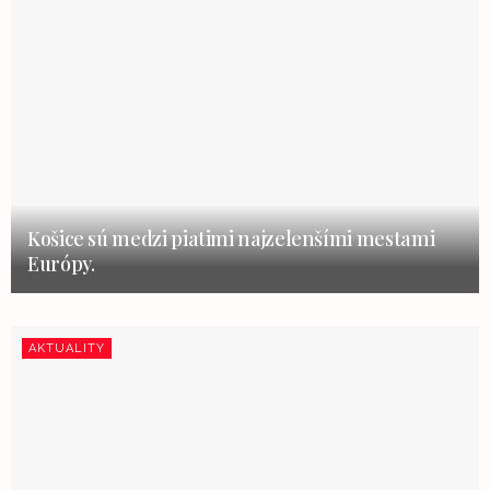
Košice sú medzi piatimi najzelenšími mestami
Európy.
AKTUALITY