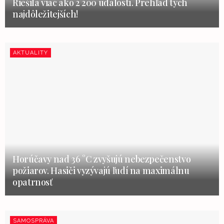
Riešila viac ako 2 200 udalostí. Prehľad tých
najdôležitejších!
AKTUALITY
Horúčavy nad 36 °C zvyšujú nebezpečenstvo
požiarov. Hasiči vyzývajú ľudí na maximálnu
opatrnosť
SAMOSPRÁVA