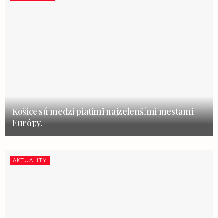
Košice sú medzi piatimi najzelenšími mestami
Európy.
AKTUALITY