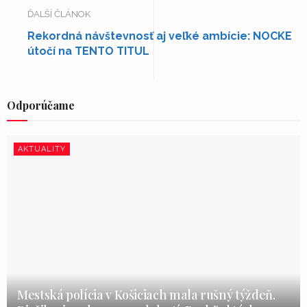
ĎALŠÍ ČLÁNOK
Rekordná návštevnosť aj veľké ambície: NOCKE
útočí na TENTO TITUL
Odporúčame
AKTUALITY
Mestská polícia v Košiciach mala rušný týždeň.