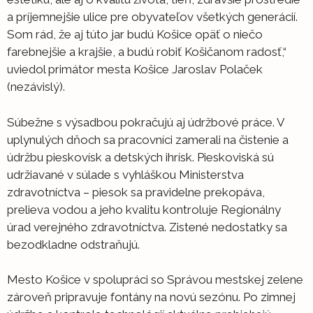
a príjemnejšie ulice pre obyvateľov všetkých generácií.
Som rád, že aj túto jar budú Košice opäť o niečo
farebnejšie a krajšie, a budú robiť Košičanom radosť,“
uviedol primátor mesta Košice Jaroslav Polaček
(nezávislý).
Súbežne s výsadbou pokračujú aj údržbové práce. V
uplynulých dňoch sa pracovníci zamerali na čistenie a
údržbu pieskovísk a detských ihrísk. Pieskoviská sú
udržiavané v súlade s vyhláškou Ministerstva
zdravotníctva – piesok sa pravidelne prekopáva,
prelieva vodou a jeho kvalitu kontroluje Regionálny
úrad verejného zdravotníctva. Zistené nedostatky sa
bezodkladne odstraňujú.
Mesto Košice v spolupráci so Správou mestskej zelene
zároveň pripravuje fontány na novú sezónu. Po zimnej