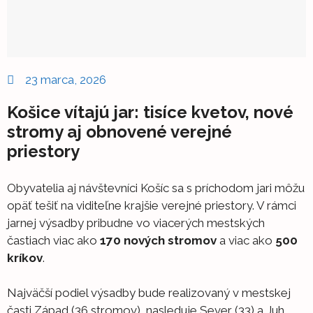
23 marca, 2026
Košice vítajú jar: tisíce kvetov, nové
stromy aj obnovené verejné
priestory
Obyvatelia aj návštevníci Košíc sa s príchodom jari môžu
opäť tešiť na viditeľne krajšie verejné priestory. V rámci
jarnej výsadby pribudne vo viacerých mestských
častiach viac ako
170 nových stromov
a viac ako
500
kríkov
.
Najväčší podiel výsadby bude realizovaný v mestskej
časti Západ (36 stromov), nasleduje Sever (33) a Juh