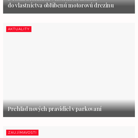
do vlastníctva obľúbenú motorovú drezinu
AKTUALITY
Prehľad nových pravidiel v parkovaní
ZAUJÍMAVOSTI