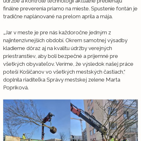
údržbe a kontrole technológií aktuálne prebiehajú
finálne preverenia priamo na mieste. Spustenie fontán je
tradične naplánované na prelom apríla a mája.
„Jar v meste je pre nás každoročne jedným z
najintenzívnejších období. Okrem samotnej výsadby
kladieme dôraz aj na kvalitu údržby verejných
priestranstiev, aby boli bezpečné a príjemné pre
všetkých obyvateľov. Veríme, že výsledok našej práce
poteší Košičanov vo všetkých mestských častiach,“
doplnila riaditeľka Správy mestskej zelene Marta
Popriková.