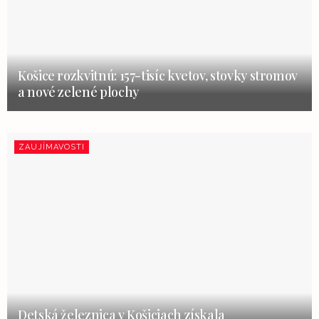
Košice rozkvitnú: 157-tisíc kvetov, stovky stromov
a nové zelené plochy
ZAUJÍMAVOSTI
Detská železnica v Košiciach získala