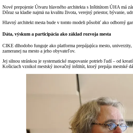
Nové prepojenie Útvaru hlavného architekta s Inštitútom ÚHA má zár
Dôraz sa kladie najmä na kvalitu života, verejný priestor, bývanie, u
Hlavný architekt mesta bude v tomto modeli pôsobiť ako odborný gara
Dáta, výskum a participácia ako základ rozvoja mesta
CIKE dlhodobo funguje ako platforma prepájajúca mesto, univerzity, 
zameranej na mesto a jeho obyvateľov.
Jej silnou stránkou je systematické mapovanie potrieb ľudí – od krea
Košiciach vznikol mestský inovačný inštitút, ktorý prepája mestské dá