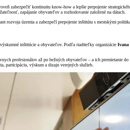
oveň zabezpečiť kontinuitu know-how a lepšie prepojenie strategické
držateľnosť, zapájanie obyvateľov a rozhodovanie založené na dátach.
nt rozvoja územia a zabezpečí prepojenie inštitútu s mestskými politi
výskumné inštitúcie a obyvateľov. Podľa riaditeľky organizácie
Ivana
tívnych profesionálov až po bežných obyvateľov – a ich premietanie do 
ta, participáciu, výskum a dizajn verejných služieb.