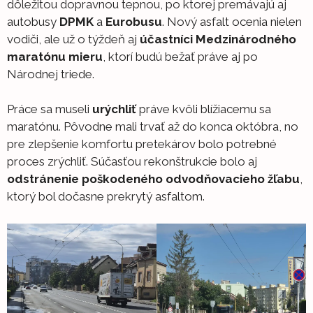
dôležitou dopravnou tepnou, po ktorej premávajú aj
autobusy
DPMK
a
Eurobusu
. Nový asfalt ocenia nielen
vodiči, ale už o týždeň aj
účastníci Medzinárodného
maratónu mieru
, ktorí budú bežať práve aj po
Národnej triede.
Práce sa museli
urýchliť
práve kvôli blížiacemu sa
maratónu. Pôvodne mali trvať až do konca októbra, no
pre zlepšenie komfortu pretekárov bolo potrebné
proces zrýchliť. Súčasťou rekonštrukcie bolo aj
odstránenie poškodeného odvodňovacieho žľabu
,
ktorý bol dočasne prekrytý asfaltom.