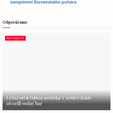
šampiónmi Slovenského pohára
Odporúčame
AKTUALITY
Letná osviežujúca novinka: V centre Košíc
otvorili vodný bar