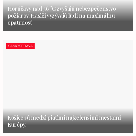
Horúčavy nad 36 °C zvyšujú nebezpečenstvo
požiarov. Hasiči vyzývajú ľudí na maximálnu
opatrnosť
SAMOSPRÁVA
Košice sú medzi piatimi najzelenšími mestami
Európy.