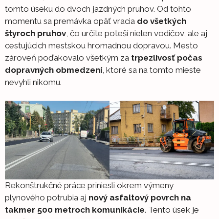
tomto úseku do dvoch jazdných pruhov. Od tohto
momentu sa premávka opäť vracia
do všetkých
štyroch pruhov
, čo určite poteší nielen vodičov, ale aj
cestujúcich mestskou hromadnou dopravou. Mesto
zároveň poďakovalo všetkým za
trpezlivosť počas
dopravných obmedzení
, ktoré sa na tomto mieste
nevyhli nikomu.
Rekonštrukčné práce priniesli okrem výmeny
plynového potrubia aj
nový asfaltový povrch na
takmer 500 metroch komunikácie
. Tento úsek je