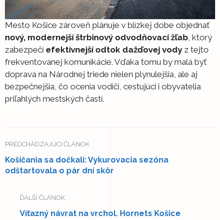
Mesto Košice zároveň plánuje v blízkej dobe objednať
nový, modernejší štrbinový odvodňovací žľab
, ktorý
zabezpečí
efektívnejší odtok dažďovej vody
z tejto
frekventovanej komunikácie. Vďaka tomu by mala byť
doprava na Národnej triede nielen plynulejšia, ale aj
bezpečnejšia, čo ocenia vodiči, cestujúci i obyvatelia
priľahlých mestských častí.
PREDCHÁDZAJÚCI ČLÁNOK
Košičania sa dočkali: Vykurovacia sezóna
odštartovala o pár dní skôr
ĎALŠÍ ČLÁNOK
Víťazný návrat na vrchol. Hornets Košice