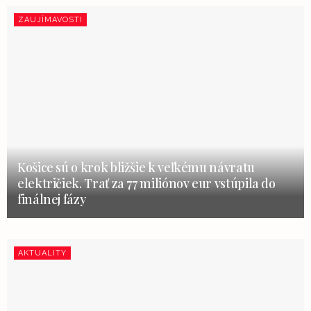
ZAUJÍMAVOSTI
Košice sú o krok bližšie k veľkému návratu
električiek. Trať za 77 miliónov eur vstúpila do
finálnej fázy
AKTUALITY