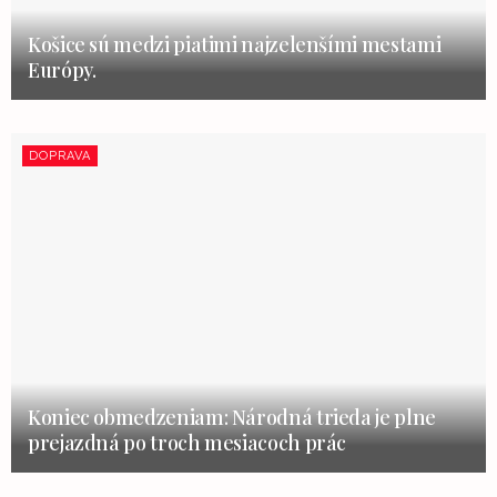
Košice sú medzi piatimi najzelenšími mestami
Európy.
DOPRAVA
Koniec obmedzeniam: Národná trieda je plne
prejazdná po troch mesiacoch prác