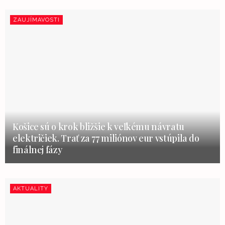
ZAUJÍMAVOSTI
Košice sú o krok bližšie k veľkému návratu
električiek. Trať za 77 miliónov eur vstúpila do
finálnej fázy
AKTUALITY