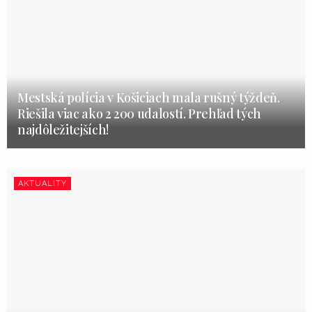
Mestská polícia v Košiciach mala rušný týždeň.
Riešila viac ako 2 200 udalostí. Prehľad tých
najdôležitejších!
AKTUALITY