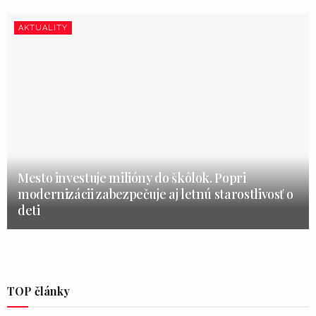
AKTUALITY
Mesto investuje milióny do škôlok. Popri
modernizácii zabezpečuje aj letnú starostlivosť o
deti
TOP články