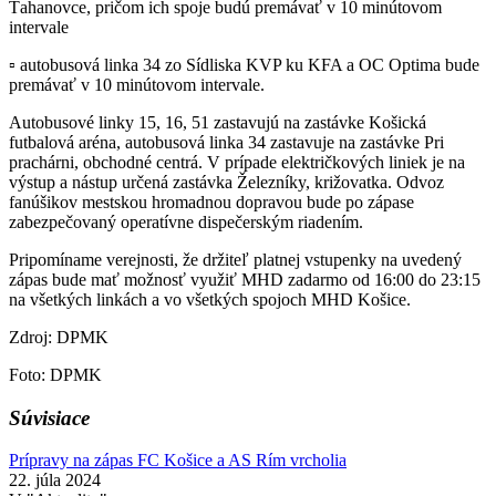
Ťahanovce, pričom ich spoje budú premávať v 10 minútovom
intervale
▫️ autobusová linka 34 zo Sídliska KVP ku KFA a OC Optima bude
premávať v 10 minútovom intervale.
Autobusové linky 15, 16, 51 zastavujú na zastávke Košická
futbalová aréna, autobusová linka 34 zastavuje na zastávke Pri
prachárni, obchodné centrá. V prípade električkových liniek je na
výstup a nástup určená zastávka Železníky, križovatka. Odvoz
fanúšikov mestskou hromadnou dopravou bude po zápase
zabezpečovaný operatívne dispečerským riadením.
Pripomíname verejnosti, že držiteľ platnej vstupenky na uvedený
zápas bude mať možnosť využiť MHD zadarmo od 16:00 do 23:15
na všetkých linkách a vo všetkých spojoch MHD Košice.
Zdroj: DPMK
Foto: DPMK
Súvisiace
Prípravy na zápas FC Košice a AS Rím vrcholia
22. júla 2024