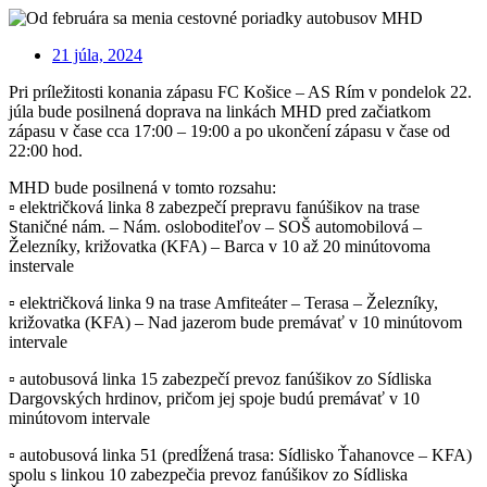
21 júla, 2024
Pri príležitosti konania zápasu FC Košice – AS Rím v pondelok 22.
júla bude posilnená doprava na linkách MHD pred začiatkom
zápasu v čase cca 17:00 – 19:00 a po ukončení zápasu v čase od
22:00 hod.
MHD bude posilnená v tomto rozsahu:
▫️ električková linka 8 zabezpečí prepravu fanúšikov na trase
Staničné nám. – Nám. osloboditeľov – SOŠ automobilová –
Železníky, križovatka (KFA) – Barca v 10 až 20 minútovoma
instervale
▫️ električková linka 9 na trase Amfiteáter – Terasa – Železníky,
križovatka (KFA) – Nad jazerom bude premávať v 10 minútovom
intervale
▫️ autobusová linka 15 zabezpečí prevoz fanúšikov zo Sídliska
Dargovských hrdinov, pričom jej spoje budú premávať v 10
minútovom intervale
▫️ autobusová linka 51 (predĺžená trasa: Sídlisko Ťahanovce – KFA)
spolu s linkou 10 zabezpečia prevoz fanúšikov zo Sídliska