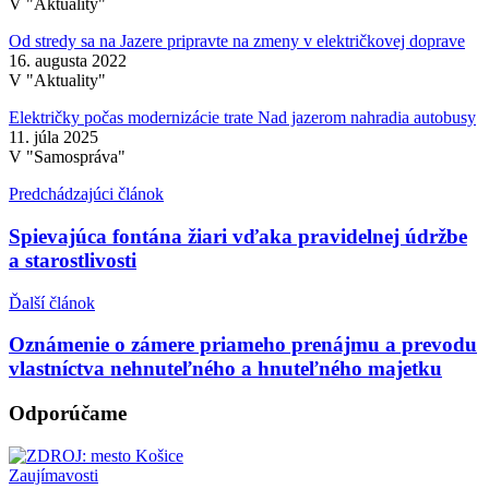
V "Aktuality"
Od stredy sa na Jazere pripravte na zmeny v električkovej doprave
16. augusta 2022
V "Aktuality"
Električky počas modernizácie trate Nad jazerom nahradia autobusy
11. júla 2025
V "Samospráva"
Predchádzajúci článok
Spievajúca fontána žiari vďaka pravidelnej údržbe
a starostlivosti
Ďalší článok
Oznámenie o zámere priameho prenájmu a prevodu
vlastníctva nehnuteľného a hnuteľného majetku
Odporúčame
Zaujímavosti