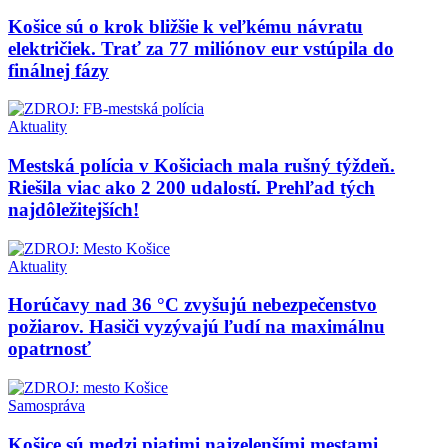
Košice sú o krok bližšie k veľkému návratu
električiek. Trať za 77 miliónov eur vstúpila do
finálnej fázy
Aktuality
Mestská polícia v Košiciach mala rušný týždeň.
Riešila viac ako 2 200 udalostí. Prehľad tých
najdôležitejších!
Aktuality
Horúčavy nad 36 °C zvyšujú nebezpečenstvo
požiarov. Hasiči vyzývajú ľudí na maximálnu
opatrnosť
Samospráva
Košice sú medzi piatimi najzelenšími mestami