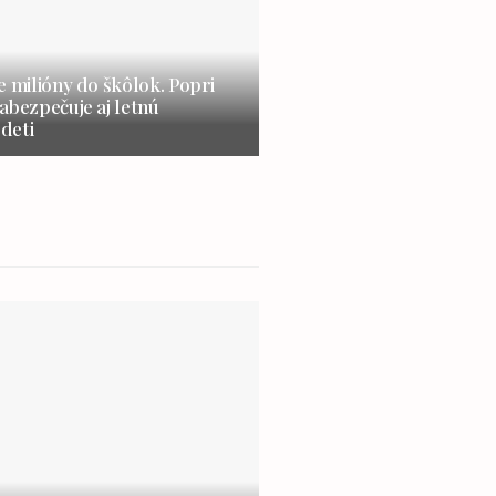
e milióny do škôlok. Popri
abezpečuje aj letnú
 deti