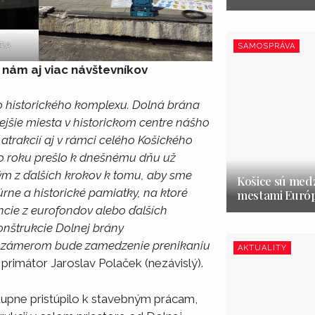
ERA
SAMOSPRÁVA
nám aj viac návštevníkov
o historického komplexu. Dolná brána
nejšie miesta v historickom centre nášho
 atrakcií aj v rámci celého Košického
mto roku prešlo k dnešnému dňu už
ým z ďalších krokov k tomu, aby sme
Košice sú medz
túrne a historické pamiatky, na ktoré
mestami Európ
cie z eurofondov alebo ďalších
onštrukcie Dolnej brány
ým zámerom bude zamedzenie prenikaniu
AKTUALITY
 primátor Jaroslav Polaček (nezávislý).
tupne pristúpilo k stavebným prácam,