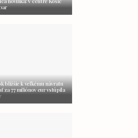
úca novinka: V centre Košíc
 bar
ok bližšie k veľkému návratu
ať za 77 miliónov eur vstúpila
y