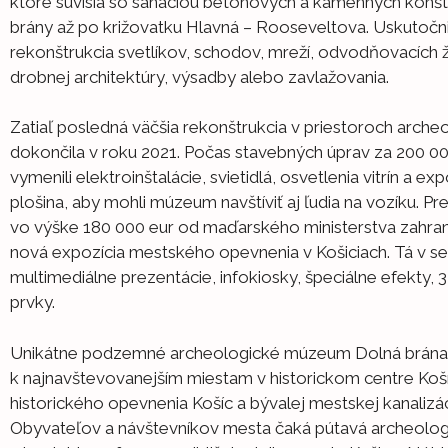
ktoré súvisia so sanáciou betónových a kamenných konštr
brány až po križovatku Hlavná – Rooseveltova. Uskutočnil
rekonštrukcia svetlíkov, schodov, mreží, odvodňovacích ž
drobnej architektúry, výsadby alebo zavlažovania.
Zatiaľ posledná väčšia rekonštrukcia v priestoroch arch
dokončila v roku 2021. Počas stavebných úprav za 200 0
vymenili elektroinštalácie, svietidlá, osvetlenia vitrín a e
plošina, aby mohli múzeum navštíviť aj ľudia na vozíku. P
vo výške 180 000 eur od maďarského ministerstva zahra
nová expozícia mestského opevnenia v Košiciach. Tá v 
multimediálne prezentácie, infokiosky, špeciálne efekty,
prvky.
Unikátne podzemné archeologické múzeum Dolná brána p
k najnavštevovanejším miestam v historickom centre Koší
historického opevnenia Košíc a bývalej mestskej kanalizáci
Obyvateľov a návštevníkov mesta čaká pútavá archeolog