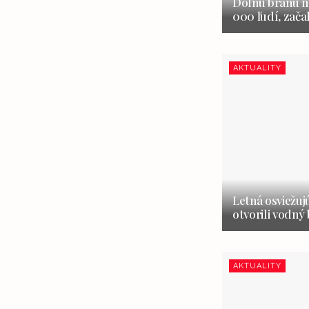
Dolnú bránu na
000 ľudí, zača
AKTUALITY
Letná osviežuj
otvorili vodný
AKTUALITY