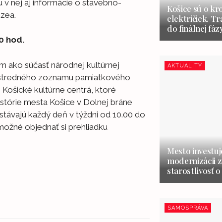
 v nej aj informácie o stavebno-
Košice sú o kr
zea.
električiek. Tr
do finálnej fáz
0 hod.
m ako súčasť národnej kultúrnej
AKTUALITY
Ústredného zoznamu pamiatkového
 Košické kultúrne centrá, ktoré
stórie mesta Košice v Dolnej bráne
stávajú každý deň v týždni od 10.00 do
 možné objednať si prehliadku
Mesto investuj
modernizácii z
starostlivosť o
SAMOSPRÁVA