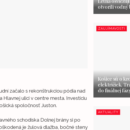
Letná osviežuj
otvorili vodný
ZAUJÍMAVOSTI
Košice sú o kr
električiek. Tr
do finálnej fáz
dní začalo s rekonštrukciou pódia nad
vnej ulici v centre mesta. Investíciu
 košická spoločnosť Juston.
AKTUALITY
avného schodiska Dolnej brány si po
oškodená je žulová dlažba, bočné steny