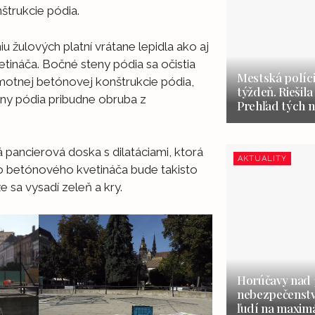
štrukcie pódia.
 žulových platní vrátane lepidla ako aj
tináča. Bočné steny pódia sa očistia
Mestská políci
motnej betónovej konštrukcie pódia,
týždeň. Riešila
eny pódia pribudne obruba z
Prehľad tých n
pancierová doska s dilatáciami, ktorá
AKTUALITY
o betónového kvetináča bude takisto
 sa vysadí zeleň a kry.
Horúčavy nad 3
nebezpečenstvo
ľudí na maxim