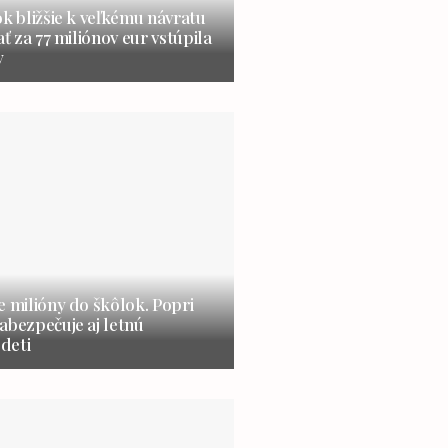
ok bližšie k veľkému návratu
ať za 77 miliónov eur vstúpila
y
e milióny do škôlok. Popri
abezpečuje aj letnú
 deti