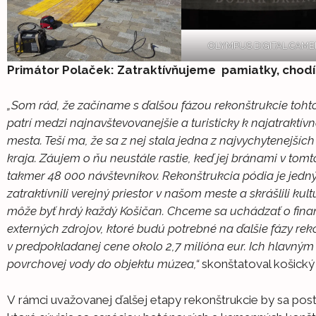
OLYMPUS DIGITAL CAM
Primátor Polaček: Zatraktívňujeme pamiatky, chodí 
„Som rád, že začíname s ďalšou fázou rekonštrukcie toht
patrí medzi najnavštevovanejšie a turisticky k najatraktív
mesta. Teší ma, že sa z nej stala jedna z najvychytenejších
kraja. Záujem o ňu neustále rastie, keď jej bránami v to
takmer 48 000 návštevníkov. Rekonštrukcia pódia je jedn
zatraktívnili verejný priestor v našom meste a skrášlili kul
môže byť hrdý každý Košičan. Chceme sa uchádzať o finan
externých zdrojov, ktoré budú potrebné na ďalšie fázy rek
v predpokladanej cene okolo 2,7 milióna eur. Ich hlavn
povrchovej vody do objektu múzea,“
skonštatoval košický
V rámci uvažovanej ďalšej etapy rekonštrukcie by sa pos