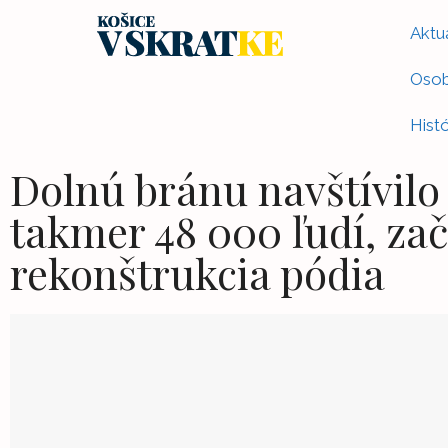
Aktua
Osob
Histó
Dolnú bránu navštívilo
takmer 48 000 ľudí, zač
rekonštrukcia pódia