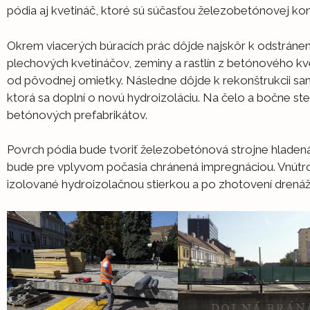
pódia aj kvetináč, ktoré sú súčasťou železobetónovej kon
Okrem viacerých búracích prác dôjde najskôr k odstráneniu
plechových kvetináčov, zeminy a rastlín z betónového kve
od pôvodnej omietky. Následne dôjde k rekonštrukcii sa
ktorá sa doplní o novú hydroizoláciu. Na čelo a bočne st
betónových prefabrikátov.
Povrch pódia bude tvoriť železobetónová strojne hladená 
bude pre vplyvom počasia chránená impregnáciou. Vnútr
izolované hydroizolačnou stierkou a po zhotovení drenáže