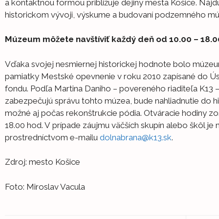
a kontaktnou formou približuje dejiny mesta Košice. Nájdu
historickom vývoji, výskume a budovaní podzemného mú
Múzeum môžete navštíviť každý deň od 10.00 – 18.0
Vďaka svojej nesmiernej historickej hodnote bolo múzeu
pamiatky Mestské opevnenie v roku 2010 zapísané do 
fondu. Podľa Martina Daniho – povereného riaditeľa K13 –
zabezpečujú správu tohto múzea, bude nahliadnutie do hi
možné aj počas rekonštrukcie pódia. Otváracie hodiny zo
18.00 hod. V prípade záujmu väčších skupín alebo škôl je
prostredníctvom e-mailu
dolnabrana@k13.sk
.
Zdroj: mesto Košice
Foto: Miroslav Vacula