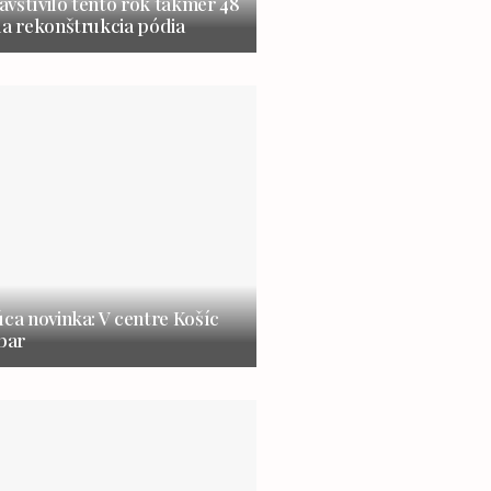
vštívilo tento rok takmer 48
la rekonštrukcia pódia
úca novinka: V centre Košíc
 bar