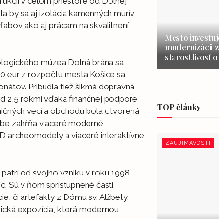
ukcií v celom priestore od Dolnej
a by sa aj izolácia kamenných murív,
ľabov ako aj prácam na skvalitnení
Mesto investuj
modernizácii z
starostlivosť o
eologického múzea Dolná brána sa
00 eur z rozpočtu mesta Košice sa
xponátov. Pribudla tiež šikmá dopravná
red 2,5 rokmi vďaka finančnej podpore
TOP články
ničných vecí a obchodu bola otvorená
sebe zahŕňa viaceré moderné
 3D archeomodely a viaceré interaktívne
ZAUJÍMAVOSTI
atrí od svojho vzniku v roku 1998
c. Sú v ňom sprístupnené časti
e, či artefakty z Dómu sv. Alžbety.
ická expozícia, ktorá modernou