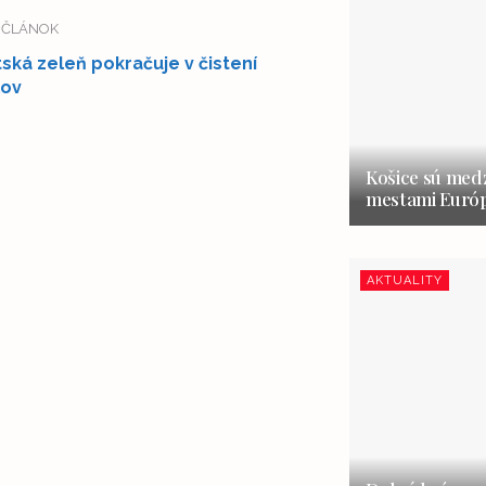
Í ČLÁNOK
ská zeleň pokračuje v čistení
lov
Košice sú medz
mestami Európ
AKTUALITY