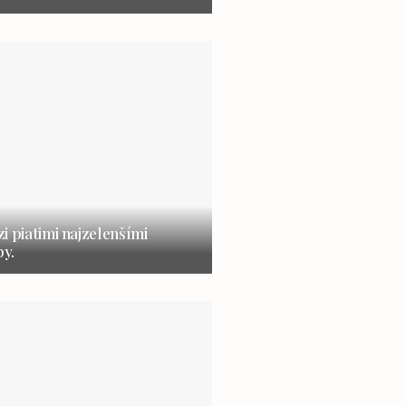
i piatimi najzelenšími
y.