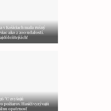
a v Košiciach mala rušný
 viac ako 2 200 udalostí.
ajdôležitejších!
6 °C zvyšujú
 požiarov. Hasiči vyzývajú
álnu opatrnosť