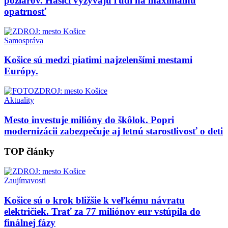
požiarov. Hasiči vyzývajú ľudí na maximálnu
opatrnosť
Samospráva
Košice sú medzi piatimi najzelenšími mestami
Európy.
Aktuality
Mesto investuje milióny do škôlok. Popri
modernizácii zabezpečuje aj letnú starostlivosť o deti
TOP články
Zaujímavosti
Košice sú o krok bližšie k veľkému návratu
električiek. Trať za 77 miliónov eur vstúpila do
finálnej fázy