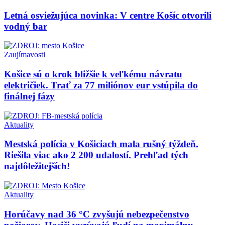
Letná osviežujúca novinka: V centre Košíc otvorili
vodný bar
Zaujímavosti
Košice sú o krok bližšie k veľkému návratu
električiek. Trať za 77 miliónov eur vstúpila do
finálnej fázy
Aktuality
Mestská polícia v Košiciach mala rušný týždeň.
Riešila viac ako 2 200 udalostí. Prehľad tých
najdôležitejších!
Aktuality
Horúčavy nad 36 °C zvyšujú nebezpečenstvo