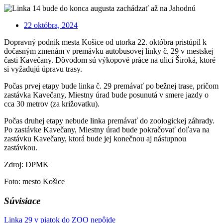
22 októbra, 2024
Dopravný podnik mesta Košice od utorka 22. októbra pristúpil k
dočasným zmenám v premávku autobusovej linky č. 29 v mestskej
časti Kavečany. Dôvodom sú výkopové práce na ulici Široká, ktoré
si vyžadujú úpravu trasy.
Počas prvej etapy bude linka č. 29 premávať po bežnej trase, pričom
zastávka Kavečany, Miestny úrad bude posunutá v smere jazdy o
cca 30 metrov (za križovatku).
Počas druhej etapy nebude linka premávať do zoologickej záhrady.
Po zastávke Kavečany, Miestny úrad bude pokračovať doľava na
zastávku Kavečany, ktorá bude jej konečnou aj nástupnou
zastávkou.
Zdroj: DPMK
Foto: mesto Košice
Súvisiace
Linka 29 v piatok do ZOO nepôjde