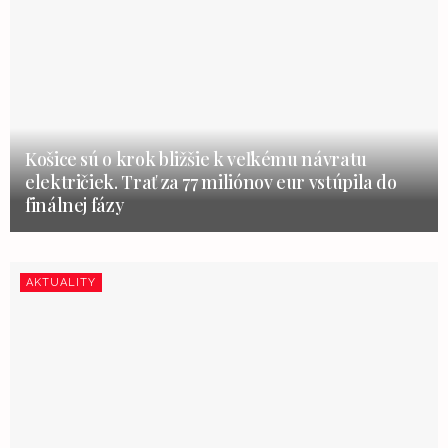
Košice sú o krok bližšie k veľkému návratu
električiek. Trať za 77 miliónov eur vstúpila do
finálnej fázy
AKTUALITY