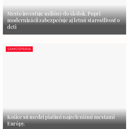
Mesto investuje milióny do škôlok. Popri
modernizácii zabezpečuje aj letnú starostlivosť o
deti
SAMOSPRÁVA
Košice sú medzi piatimi najzelenšími mestami
Európy.