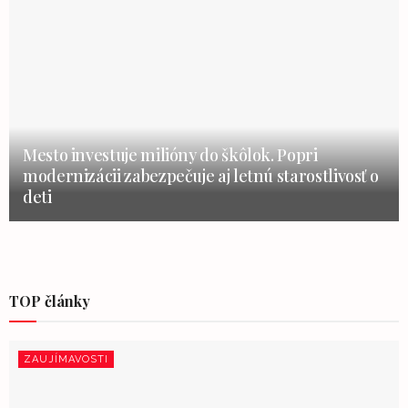
Mesto investuje milióny do škôlok. Popri
modernizácii zabezpečuje aj letnú starostlivosť o
deti
TOP články
ZAUJÍMAVOSTI