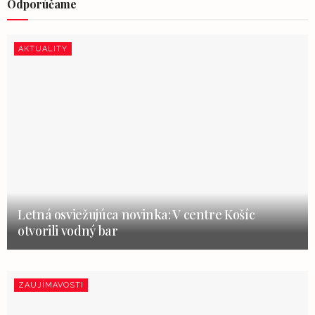
Odporúčame
AKTUALITY
Letná osviežujúca novinka: V centre Košíc
otvorili vodný bar
ZAUJÍMAVOSTI