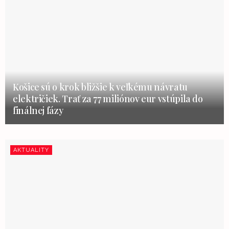
Košice sú o krok bližšie k veľkému návratu
električiek. Trať za 77 miliónov eur vstúpila do
finálnej fázy
AKTUALITY