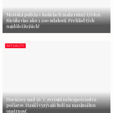
Mestská polícia v Košiciach mala rušný týždeň.
Riešila viac ako 2 200 udalostí. Prehľad tých
najdôležitejších!
AKTUALITY
Horúčavy nad 36 °C zvyšujú nebezpečenstvo
požiarov. Hasiči vyzývajú ľudí na maximálnu
opatrnosť