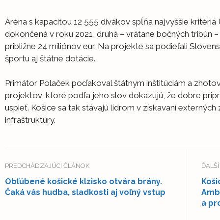
Aréna s kapacitou 12 555 divákov spĺňa najvyššie kritériá
dokončená v roku 2021, druhá – vrátane bočných tribún – 
približne 24 miliónov eur. Na projekte sa podieľali Slove
športu aj štátne dotácie.
Primátor Polaček poďakoval štátnym inštitúciám a zhot
projektov, ktoré podľa jeho slov dokazujú, že dobre pripr
uspieť. Košice sa tak stávajú lídrom v získavaní externých
infraštruktúry.
PREDCHÁDZAJÚCI ČLÁNOK
ĎALŠ
Obľúbené košické klzisko otvára brány.
Koši
Čaká vás hudba, sladkosti aj voľný vstup
Amba
a pr