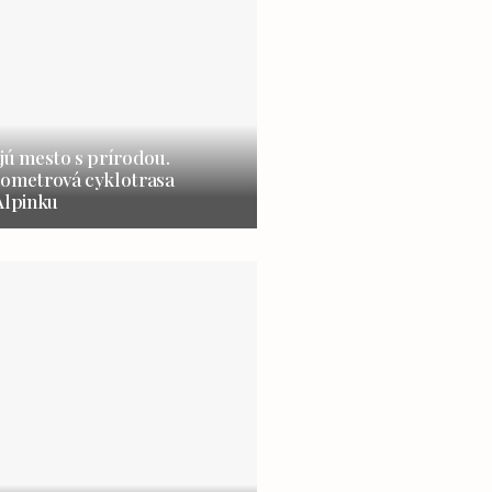
jú mesto s prírodou.
lometrová cyklotrasa
Alpinku