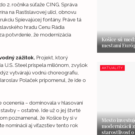
do 2. ročníka súťaže CING. Správa
ína na Rastislavovej ulici, obnovu
ukciu Spievajúcej fontány. Práve tá
tislavského hradu Cenu Rádia
za potvrdenie, že modernizácia
Košice sú medz
mestami Európ
vodný zážitok.
Projekt, ktorý
ia U.S. Steel prispela miliónom, zvyšok
AKTUALITY
 dýz vytvárajú vodnú choreografiu,
Jaroslav Polaček pripomenul, že ide o
ve ocenenia – dominovala v hlasovaní
 stavby – ostatné. Ide už o jej štvrté
dom poznamenal, že Košice by si v
Mesto investuj
e nominácií aj víťazstiev tento rok
modernizácii z
starostlivosť o