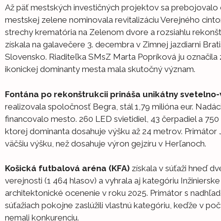
Až päť mestských investičných projektov sa prebojovalo 
mestskej zelene nominovala revitalizáciu Verejného cintor
strechy krematória na Zelenom dvore a rozsiahlu rekonštr
získala na galavečere 3. decembra v Zimnej jazdiarni Bra
Slovensko. Riaditeľka SMsZ Marta Popríková ju označila 
ikonickej dominanty mesta mala skutočný význam.
Fontána po rekonštrukcii prináša unikátny svetelno-
realizovala spoločnosť Begra, stál 1,79 milióna eur. Nadác
financovalo mesto. 260 LED svietidiel, 43 čerpadiel a 750
ktorej dominanta dosahuje výšku až 24 metrov. Primátor 
väčšiu výšku, než dosahuje výron gejzíru v Herľanoch.
Košická futbalová aréna (KFA)
získala v súťaži hneď d
verejnosti (1 464 hlasov) a vyhrala aj kategóriu Inžinierske
architektonické ocenenie v roku 2025. Primátor s nadhľa
súťažiach pokojne zaslúžili vlastnú kategóriu, keďže v počt
nemali konkurenciu.