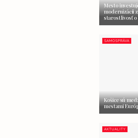
Mesto investuj
modernizácii z
starostlivosť o
SAMOSPRÁVA
Košice sú medz
mestami Európ
AKTUALITY