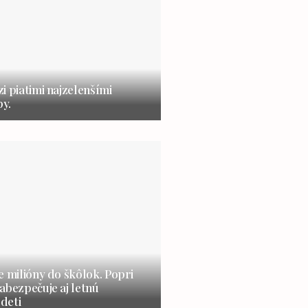
i piatimi najzelenšími
y.
e milióny do škôlok. Popri
abezpečuje aj letnú
 deti