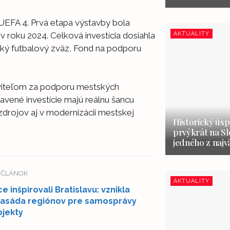
 UEFA 4. Prvá etapa výstavby bola
AKTUALITY
v roku 2024. Celková investícia dosiahla
nský futbalový zväz, Fond na podporu
oviteľom za podporu mestských
avené investície majú reálnu šancu
 zdrojov aj v modernizácii mestskej
Historický úsp
prvýkrát na S
jedného z najv
Í ČLÁNOK
AKTUALITY
ce inšpirovali Bratislavu: vznikla
sáda regiónov pre samosprávy
ojekty