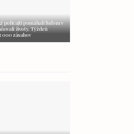
í policajti pomáhali ľuďom v
aňovali životy. Týždeň
 2 000 zásahov