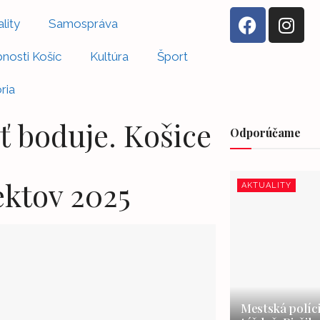
lity
Samospráva
nosti Košíc
Kultúra
Šport
ria
 boduje. Košice
Odporúčame
ektov 2025
AKTUALITY
Mestská políci