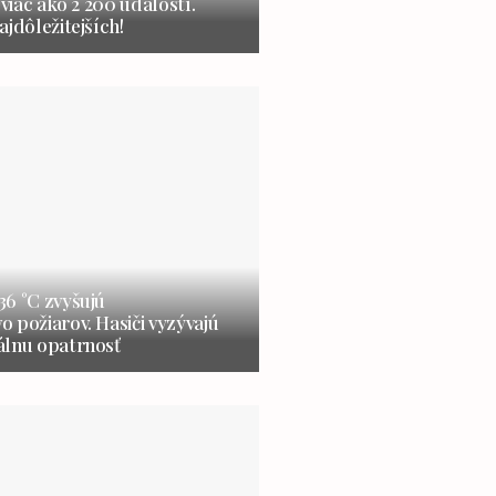
 viac ako 2 200 udalostí.
ajdôležitejších!
6 °C zvyšujú
 požiarov. Hasiči vyzývajú
álnu opatrnosť