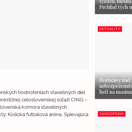
týždeň. Riešila
Prehľad tých n
AKTUALITY
Horúčavy nad 3
nebezpečenstvo
ľudí na maxim
venských hodnoteniach stavebných diel
 prestížnej celoslovenskej súťaži CING –
 Slovenská komora stavebných
jekty: Košická futbalová aréna, Spievajúca
SAMOSPRÁVA