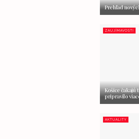
Prehľad nových
ZAUJÍMAVOSTI
Košice čakajú 
pripravilo via
AKTUALITY