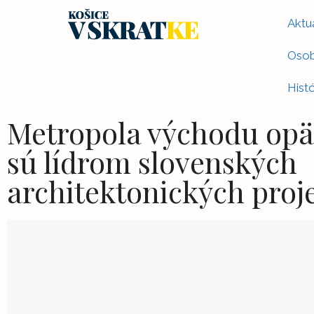
Aktua
Osob
Histó
Metropola východu opäť
sú lídrom slovenských
architektonických proj