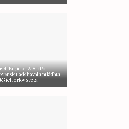
ech Košickej ZOO: Po
lovensku odchovala mláďatá
äčších orlov sveta