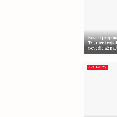
Košice prepája
Takmer trojki
povedie až na 
AKTUALITY