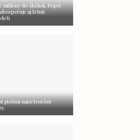
e milióny do škôlok. Popri
abezpečuje aj letnú
 deti
i piatimi najzelenšími
y.