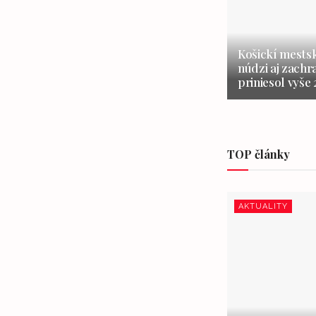
Košickí mestsk
núdzi aj zachr
priniesol vyše
TOP články
AKTUALITY