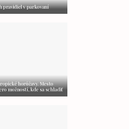
 pravidiel v parkovaní
tropické horúčavy. Mesto
cero možností, kde sa schladiť