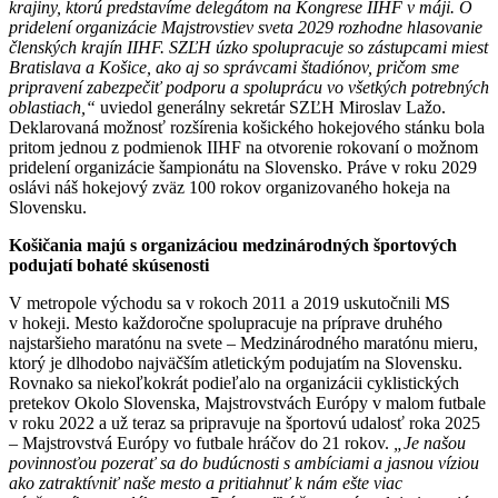
krajiny, ktorú predstavíme delegátom na Kongrese IIHF v máji. O
pridelení organizácie Majstrovstiev sveta 2029 rozhodne hlasovanie
členských krajín IIHF. SZĽH úzko spolupracuje so zástupcami miest
Bratislava a Košice, ako aj so správcami štadiónov, pričom sme
pripravení zabezpečiť podporu a spoluprácu vo všetkých potrebných
oblastiach,“
uviedol generálny sekretár SZĽH Miroslav Lažo.
Deklarovaná možnosť rozšírenia košického hokejového stánku bola
pritom jednou z podmienok IIHF na otvorenie rokovaní o možnom
pridelení organizácie šampionátu na Slovensko. Práve v roku 2029
oslávi náš hokejový zväz 100 rokov organizovaného hokeja na
Slovensku.
Košičania majú s organizáciou medzinárodných športových
podujatí bohaté skúsenosti
V metropole východu sa v rokoch 2011 a 2019 uskutočnili MS
v hokeji. Mesto každoročne spolupracuje na príprave druhého
najstaršieho maratónu na svete – Medzinárodného maratónu mieru,
ktorý je dlhodobo najväčším atletickým podujatím na Slovensku.
Rovnako sa niekoľkokrát podieľalo na organizácii cyklistických
pretekov Okolo Slovenska, Majstrovstvách Európy v malom futbale
v roku 2022 a už teraz sa pripravuje na športovú udalosť roka 2025
– Majstrovstvá Európy vo futbale hráčov do 21 rokov.
„Je našou
povinnosťou pozerať sa do budúcnosti s ambíciami a jasnou víziou
ako zatraktívniť naše mesto a pritiahnuť k nám ešte viac