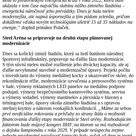
Bola to predovšetkým energetická kríza v roku 2022, ktorá nám
ukázala v tom čase najväčšiu slabinu nášho zimného štadióna –
energetickú náročnosť jeho prevádzky. Dnes je hala nielen
modernejšia, ale najmä úspornejšia a tým pádom zelenšia, pričom
dokážeme vďaka novým technológiám ušetriť 15 až 35 nákladov na
energie,“
doplnil primátor Polaček.
Steel Aréna sa pripravuje na druhú etapu plánovanej
modernizácie
Dnes sa košický zimný štadión, ktorý sa hrdí štatútom národnej
športovej infraštruktúry, pripravuje na ďalšiu fázu modernizácie.
S tým súvisí nielen možné rozšírenie jeho diváckej kapacity, ale aj
ďalšie nevyhnutné stavebné a modernizačné úpravy. Projekt počíta
s investíciami do výmeny mediálnej kocky a ukazovateľov skóre, do
rekonštrukcie réžie, modernizácie ozvučenia a prenosového systému
v hale, výmeny reklamných LED panelov na mediálnu podporu
podujatí, výmeny bezpečnostného kamerového systému, servisu
a výmeny sedadiel, výmeny mantinelov a plexiskla v hlavnej a
tréningovej hale, úpravy okolia zimného štadióna a s opravou
strešnej krytiny a náterom vonkajších konštrukcií.
„Máme za sebou
prvé neoficiálne rokovania a prísľuby zo strany štátu o možnosti
financovania ďalšej etapy modernizácie Steel arény. Rozhodujúcim
faktorom bude májový kongres IIHF, na ktorom sa má rozhodovať
o dejisku šampionátu v roku 2029. V prípade neúspechu zrejme
nebude nevyhnutné navyšovať kapacitu haly, avšak už dnes je jasné,