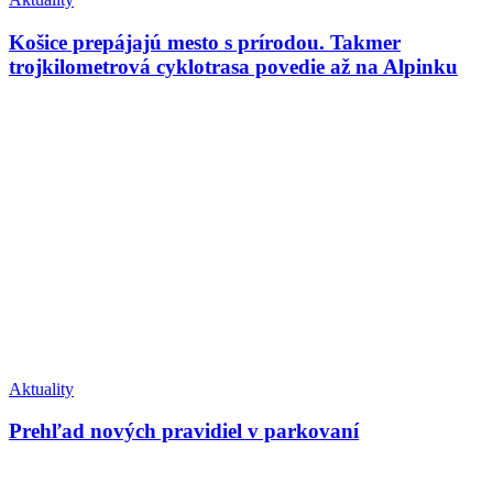
Košice prepájajú mesto s prírodou. Takmer
trojkilometrová cyklotrasa povedie až na Alpinku
Aktuality
Prehľad nových pravidiel v parkovaní