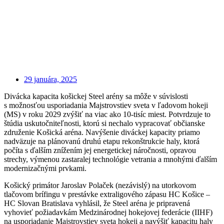
29 januára, 2025
Divácka kapacita košickej Steel arény sa môže v súvislosti
s možnosťou usporiadania Majstrovstiev sveta v ľadovom hokeji
(MS) v roku 2029 zvýšiť na viac ako 10-tisíc miest. Potvrdzuje to
štúdia uskutočniteľnosti, ktorú si nechalo vypracovať občianske
združenie Košická aréna. Navýšenie diváckej kapacity priamo
nadväzuje na plánovanú druhú etapu rekonštrukcie haly, ktorá
počíta s ďalším znížením jej energetickej náročnosti, opravou
strechy, výmenou zastaralej technológie vetrania a mnohými ďalším
modernizačnými prvkami.
Košický primátor Jaroslav Polaček (nezávislý) na utorkovom
tlačovom brífingu v prestávke extraligového zápasu HC Košice –
HC Slovan Bratislava vyhlásil, že Steel aréna je pripravená
vyhovieť požiadavkám Medzinárodnej hokejovej federácie (IIHF)
na usporiadanie Majstrovstiev sveta hokeji a navýšiť kapacitu haly