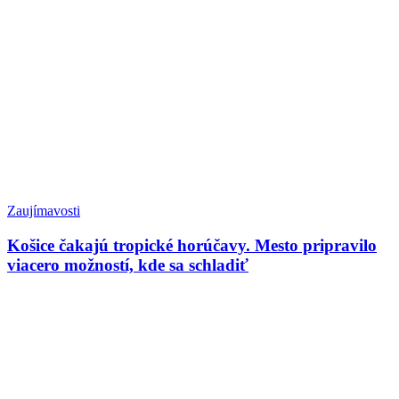
Zaujímavosti
Košice čakajú tropické horúčavy. Mesto pripravilo
viacero možností, kde sa schladiť