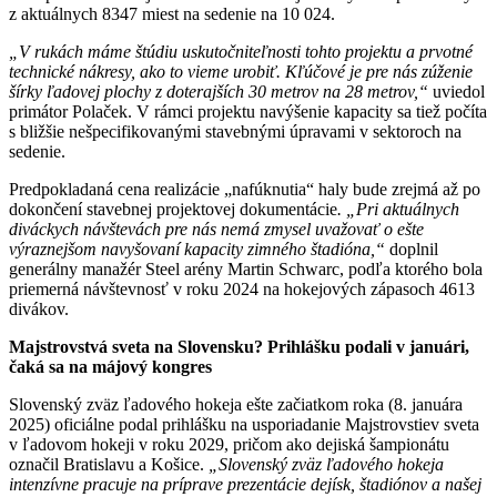
z aktuálnych 8347 miest na sedenie na 10 024.
„V rukách máme štúdiu uskutočniteľnosti tohto projektu a prvotné
technické nákresy, ako to vieme urobiť. Kľúčové je pre nás zúženie
šírky ľadovej plochy z doterajších 30 metrov na 28 metrov,“
uviedol
primátor Polaček. V rámci projektu navýšenie kapacity sa tiež počíta
s bližšie nešpecifikovanými stavebnými úpravami v sektoroch na
sedenie.
Predpokladaná cena realizácie „nafúknutia“ haly bude zrejmá až po
dokončení stavebnej projektovej dokumentácie
. „Pri aktuálnych
diváckych návštevách pre nás nemá zmysel uvažovať o ešte
výraznejšom navyšovaní kapacity zimného štadióna,“
doplnil
generálny manažér Steel arény Martin Schwarc, podľa ktorého bola
priemerná návštevnosť v roku 2024 na hokejových zápasoch 4613
divákov.
Majstrovstvá sveta na Slovensku? Prihlášku podali v januári,
čaká sa na májový kongres
Slovenský zväz ľadového hokeja ešte začiatkom roka (8. januára
2025) oficiálne podal prihlášku na usporiadanie Majstrovstiev sveta
v ľadovom hokeji v roku 2029, pričom ako dejiská šampionátu
označil Bratislavu a Košice.
„Slovenský zväz ľadového hokeja
intenzívne pracuje na príprave prezentácie dejísk, štadiónov a našej