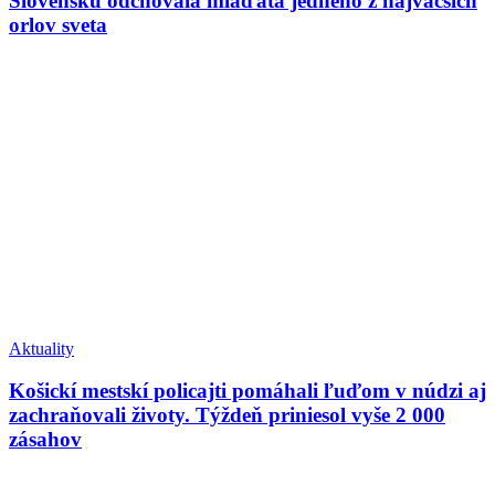
Slovensku odchovala mláďatá jedného z najväčších
orlov sveta
Aktuality
Košickí mestskí policajti pomáhali ľuďom v núdzi aj
zachraňovali životy. Týždeň priniesol vyše 2 000
zásahov