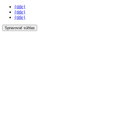
{title}
{title}
{title}
Spravovať súhlas