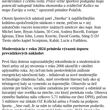
návštevníkov z celého sveta. Práve veľké športové podujatia majú
potenciál nakopnúť lokálnu ekonomiku a zviditeľniť Košice na
mape Európy a sveta,“
upozornil primátor Polaček.
Okrem športových udalostí patrí „Steelka“ k najdôležitejším
kultúrno-spoločenským stánkom v meste, pričom sa v nej
uskutočnilo viacero koncertov známych umelcov ako napr. Jean
Michel Jarre, Bryan Adams, 50 Cent, Andrea Bocelli, Enrique
Iglesias, Elton John, Lenny Kravitz, David Guetta, Sting či DJ
Tiesto alebo kapiel Scorpions, Kabát, Lucie a Faithless.
Modernizácia v roku 2024 priniesla výraznú úsporu
prevádzkových nákladov
Prvú fázu doteraz najrozsiahlejšej rekonštrukcie a modernizácie
Steel arény od jej otvorenia v roku 2006 ukončili v októbri
uplynulého roka. Jej cieľom bolo predovšetkým zníženie
energetickej náročnosti haly – inštalovali sa nové modernejšie
technológie chladenia ľadu, staré osvetlenie hlavnej haly ako aj
tréningovej haly sa vymenilo za úspornejšie. Obnovilo sa tiež
zázemie pre hráčov, sociálne zariadenia pre verejnosť a odstránil sa
havarijný stav svetlíka na streche, cez ktorý pretekala voda. Obnova
zimného štadióna stála celkovo 5,71 milióna eur (bez DPH), pričom
5 miliónov eur získalo OZ Košická aréna z Fondu na podporu
športu.
„Sme radi, že sa nám to vďaka našim partnerom podarilo.