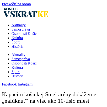
Preskočiť na obsah
Aktuality
Samospráva
Osobnosti Košíc
Kultúra
Šport
História
Aktuality
Samospráva
Osobnosti Košíc
Kultúra
Šport
História
Facebook
Instagram
Kapacitu košickej Steel arény dokážeme
„nafúknuť“ na viac ako 10-tisíc miest