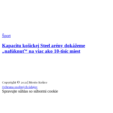
Šport
Kapacitu košickej Steel arény dokážeme
„nafúknuť“ na viac ako 10-tisíc miest
Copyright © 2021 | Mesto Košice
Ochrana osobných údajov
Spravujte súhlas so súbormi cookie